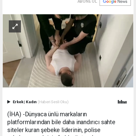
ABONE OL
Erkek
|
Kadın
(Haberi Sesli Oku)
(İHA) -Dünyaca ünlü markaların
platformlarından bile daha inandırıcı sahte
siteler kuran şebeke liderinin, polise