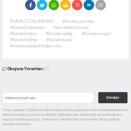
#HAYALET DOLANDIRICI
#Kocaeli gazetesi
#Kocaeli habaerleri
#son dakika Kocaeli
#Kocaeli haber
#Kocaeli valiliği
#Kocaeli cinayet
#Kocaeli intihar
#Kocaeli kaza
#www.kocaeliyenihaber.com
Okuyucu Yorumları
(0)
Gönder
Yorum yazarak Topluluk Kuralları’nı kabul etmiş bulunuyor ve kocaeliyenihaber.com
sitesine yaptığınız yorumunuzla ilgili doğrudan veya dolaylı tüm sorumluluğu tek
başınıza üstleniyorsunuz. Yazılan tüm yorumlardan site yönetimi hiçbir şekilde
sorumlu tutulamaz.