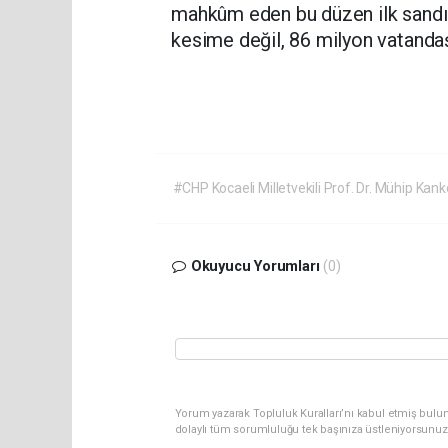
mahkûm eden bu düzen ilk sandıkt
kesime değil, 86 milyon vatandaşın
#CHP Kocaeli Milletvekili Prof. Dr. Mühip Kank
Okuyucu Yorumları
(0)
Yorum yazarak Topluluk Kuralları’nı kabul etmiş bulu
dolaylı tüm sorumluluğu tek başınıza üstleniyorsunuz