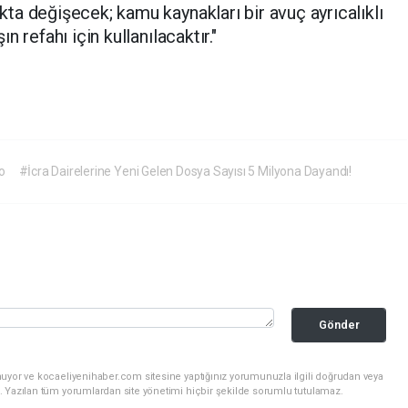
a değişecek; kamu kaynakları bir avuç ayrıcalıklı
 refahı için kullanılacaktır."
o
#İcra Dairelerine Yeni Gelen Dosya Sayısı 5 Milyona Dayandı!
Gönder
nuyor ve kocaeliyenihaber.com sitesine yaptığınız yorumunuzla ilgili doğrudan veya
. Yazılan tüm yorumlardan site yönetimi hiçbir şekilde sorumlu tutulamaz.