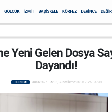
A
GÖLCÜK
İZMİT
BAŞİSKELE
KÖRFEZ
DERİNCE
DEĞİ
ÜRSEL
ine Yeni Gelen Dosya Sa
Dayandı!
30.06.2026 - 09:38, Güncelleme: 30.06.2026 - 09:38
EKONOMİ