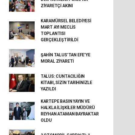
ZİYARETÇİ AKINI
KARAMÜRSEL BELEDİYESİ
MART AYI MECLİS
TOPLANTISI
GERÇEKLEŞTİRİLDİ
ŞAHİN TALUS’TAN EFE’YE
MORAL ZİYARETİ
TALUS: CUNTACILIĞIN
KİTABI, SİZİN TARİHİNİZLE
YAZILDI
KARTEPE BASIN YAYIN VE
HALKLA İLİŞKİLER MÜDÜRÜ
REYHAN ATAMAN BAYRAKTAR
OLDU