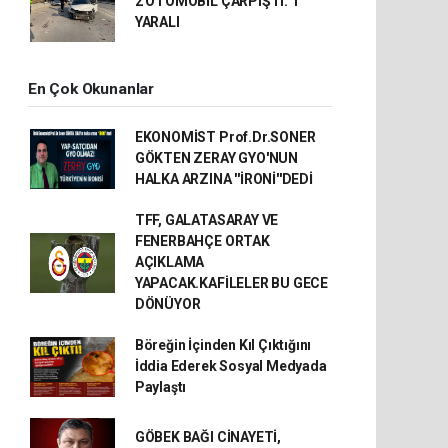
2 OTOMOBİL ÇARPIŞTI: 1
YARALI
En Çok Okunanlar
EKONOMİST Prof.Dr.SONER
GÖKTEN ZERAY GYO'NUN
HALKA ARZINA ''İRONİ''DEDİ
TFF, GALATASARAY VE
FENERBAHÇE ORTAK
AÇIKLAMA
YAPACAK.KAFİLELER BU GECE
DÖNÜYOR
Böreğin İçinden Kıl Çıktığını
İddia Ederek Sosyal Medyada
Paylaştı
GÖBEK BAĞI CİNAYETİ,