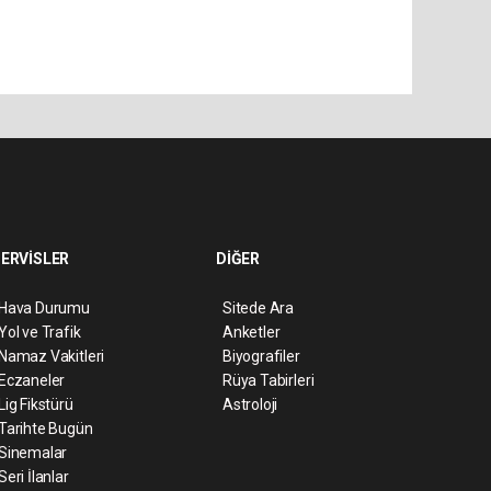
ERVİSLER
DİĞER
Hava Durumu
Sitede Ara
Yol ve Trafik
Anketler
Namaz Vakitleri
Biyografiler
Eczaneler
Rüya Tabirleri
Lig Fikstürü
Astroloji
Tarihte Bugün
Sinemalar
Seri İlanlar