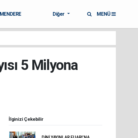
RMENDERE
Diğer
MENÜ
yısı 5 Milyona
İlginizi Çekebilir
DİNİ YAYINLAR FUARI’NA