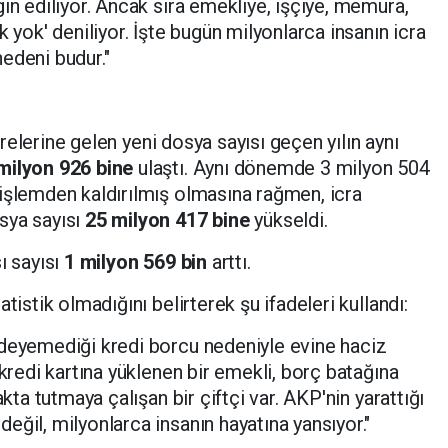
in ediliyor. Ancak sıra emekliye, işçiye, memura,
k yok' deniliyor. İşte bugün milyonlarca insanın icra
edeni budur."
airelerine gelen yeni dosya sayısı geçen yılın aynı
milyon 926 bine
ulaştı. Aynı dönemde 3 milyon 504
işlemden kaldırılmış olmasına rağmen, icra
sya sayısı
25 milyon 417 bine
yükseldi.
ı sayısı
1 milyon 569 bin
arttı.
tistik olmadığını belirterek şu ifadeleri kullandı:
ödeyemediği kredi borcu nedeniyle evine haciz
 kredi kartına yüklenen bir emekli, borç batağına
akta tutmaya çalışan bir çiftçi var. AKP'nin yarattığı
eğil, milyonlarca insanın hayatına yansıyor."