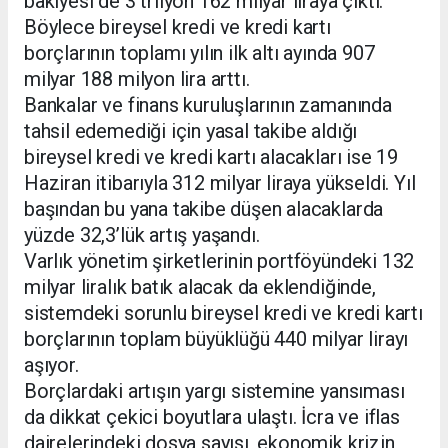
bakiyesi de 3 trilyon 162 milyar liraya çıktı.
Böylece bireysel kredi ve kredi kartı
borçlarının toplamı yılın ilk altı ayında 907
milyar 188 milyon lira arttı.
Bankalar ve finans kuruluşlarının zamanında
tahsil edemediği için yasal takibe aldığı
bireysel kredi ve kredi kartı alacakları ise 19
Haziran itibarıyla 312 milyar liraya yükseldi. Yıl
başından bu yana takibe düşen alacaklarda
yüzde 32,3’lük artış yaşandı.
Varlık yönetim şirketlerinin portföyündeki 132
milyar liralık batık alacak da eklendiğinde,
sistemdeki sorunlu bireysel kredi ve kredi kartı
borçlarının toplam büyüklüğü 440 milyar lirayı
aşıyor.
Borçlardaki artışın yargı sistemine yansıması
da dikkat çekici boyutlara ulaştı. İcra ve iflas
dairelerindeki dosya sayısı, ekonomik krizin