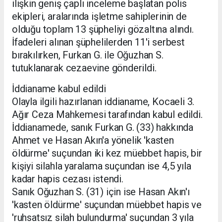
ilişkin geniş çaplı inceleme başlatan polis
ekipleri, aralarında işletme sahiplerinin de
olduğu toplam 13 şüpheliyi gözaltına alındı.
İfadeleri alınan şüphelilerden 11'i serbest
bırakılırken, Furkan G. ile Oğuzhan S.
tutuklanarak cezaevine gönderildi.
İddianame kabul edildi
Olayla ilgili hazırlanan iddianame, Kocaeli 3.
Ağır Ceza Mahkemesi tarafından kabul edildi.
İddianamede, sanık Furkan G. (33) hakkında
Ahmet ve Hasan Akın'a yönelik 'kasten
öldürme' suçundan iki kez müebbet hapis, bir
kişiyi silahla yaralama suçundan ise 4,5 yıla
kadar hapis cezası istendi.
Sanık Oğuzhan S. (31) için ise Hasan Akın'ı
'kasten öldürme' suçundan müebbet hapis ve
'ruhsatsız silah bulundurma' suçundan 3 yıla