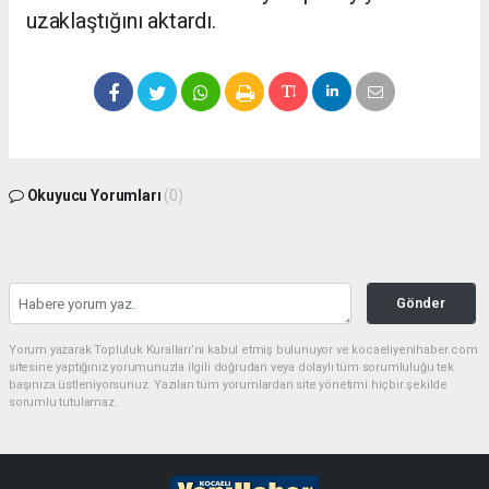
uzaklaştığını aktardı.
Okuyucu Yorumları
(0)
Gönder
Yorum yazarak Topluluk Kuralları’nı kabul etmiş bulunuyor ve kocaeliyenihaber.com
sitesine yaptığınız yorumunuzla ilgili doğrudan veya dolaylı tüm sorumluluğu tek
başınıza üstleniyorsunuz. Yazılan tüm yorumlardan site yönetimi hiçbir şekilde
sorumlu tutulamaz.