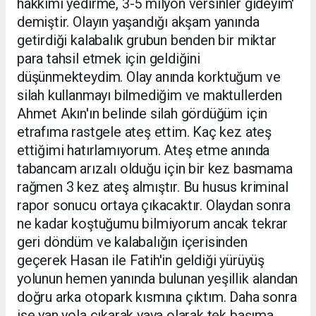
hakkımı yedirme, 3-5 milyon versinler gideyim'
demiştir. Olayın yaşandığı akşam yanında
getirdiği kalabalık grubun benden bir miktar
para tahsil etmek için geldiğini
düşünmekteydim. Olay anında korktuğum ve
silah kullanmayı bilmediğim ve maktullerden
Ahmet Akın'ın belinde silah gördüğüm için
etrafıma rastgele ateş ettim. Kaç kez ateş
ettiğimi hatırlamıyorum. Ateş etme anında
tabancam arızalı olduğu için bir kez basmama
rağmen 3 kez ateş almıştır. Bu husus kriminal
rapor sonucu ortaya çıkacaktır. Olaydan sonra
ne kadar koştuğumu bilmiyorum ancak tekrar
geri döndüm ve kalabalığın içerisinden
geçerek Hasan ile Fatih'in geldiği yürüyüş
yolunun hemen yanında bulunan yeşillik alandan
doğru arka otopark kısmına çıktım. Daha sonra
ise yan yola çıkarak yaya olarak tek başıma