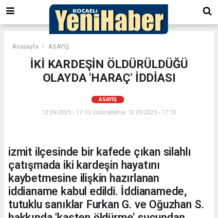
Anasayfa
ASAYİŞ
İKİ KARDEŞİN ÖLDÜRÜLDÜĞÜ
OLAYDA 'HARAÇ' İDDİASI
ASAYİŞ
12.09.2025 - 17:10, Güncelleme: 12.09.2025 - 17:10
izmit ilçesinde bir kafede çıkan silahlı
çatışmada iki kardeşin hayatını
kaybetmesine ilişkin hazırlanan
iddianame kabul edildi. İddianamede,
tutuklu sanıklar Furkan G. ve Oğuzhan S.
hakkında 'kasten öldürme' suçundan