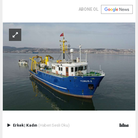
ABONE OL
Erkek
|
Kadın
(Haberi Sesli Oku)