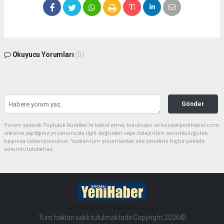
Okuyucu Yorumları
(0)
Gönder
Yorum yazarak Topluluk Kuralları’nı kabul etmiş bulunuyor ve kocaeliyenihaber.com
sitesine yaptığınız yorumunuzla ilgili doğrudan veya dolaylı tüm sorumluluğu tek
başınıza üstleniyorsunuz. Yazılan tüm yorumlardan site yönetimi hiçbir şekilde
sorumlu tutulamaz.
haber paketi
haber scripti
haber yazılımı
Tüm hakları saklı tutulmaktadır.Copyright 2026©