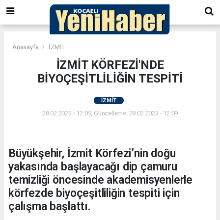
Anasayfa
İZMİT
İZMİT KÖRFEZİ'NDE
BİYOÇEŞİTLİLİĞİN TESPİTİ
İZMİT
28.02.2023 - 12:09, Güncelleme: 28.02.2023 - 12:09
Büyükşehir, İzmit Körfezi’nin doğu
yakasında başlayacağı dip çamuru
temizliği öncesinde akademisyenlerle
körfezde biyoçeşitliliğin tespiti için
çalışma başlattı.