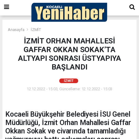
Anasayfa
İZMİT
İZMİT ORHAN MAHALLESİ
GAFFAR OKKAN SOKAK’TA
ALTYAPI SONRASI ÜSTYAPIYA
BAŞLANDI
İZMİT
12.12.2022 - 15:03, Güncelleme: 12.12.2022 - 15:03
Kocaeli Büyükşehir Belediyesi İSU Genel
Müdürlüğü, İzmit Orhan Mahallesi Gaffar
Okkan Sokak ve civarında tamamladığı