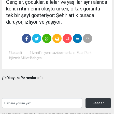
Gençler, çocuklar, aileler ve yaşlılar aynı alanda
kendi ritimlerini oluştururken, ortak görüntü
tek bir şeyi gösteriyor: Şehir artık burada
duruyor, izliyor ve yaşıyor.
#kocaeli
#İzmit’in yeni cazibe merkezi: Fuar Park
#(İzmit Millet Bahçesi
Okuyucu Yorumları
(0)
Gönder
Yorum yazarak Topluluk Kuralları’nı kabul etmiş bulunuyor ve kocaeliyenihaber.com