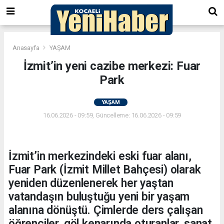
Anasayfa
YAŞAM
İzmit’in yeni cazibe merkezi: Fuar
Park
YAŞAM
16.06.2026 - 09:59, Güncelleme: 16.06.2026 - 09:59
İzmit’in merkezindeki eski fuar alanı,
Fuar Park (İzmit Millet Bahçesi) olarak
yeniden düzenlenerek her yaştan
vatandaşın buluştuğu yeni bir yaşam
alanına dönüştü. Çimlerde ders çalışan
öğrenciler, göl kenarında oturanlar, sanat