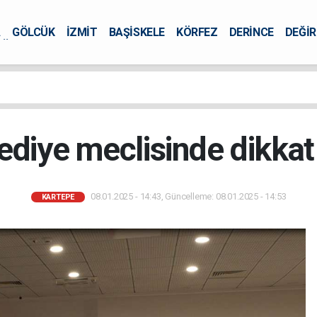
A
GÖLCÜK
İZMİT
BAŞİSKELE
KÖRFEZ
DERİNCE
DEĞİ
ÜRSEL
ediye meclisinde dikkat
08.01.2025 - 14:43, Güncelleme: 08.01.2025 - 14:53
KARTEPE