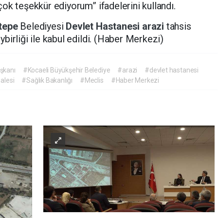
ok teşekkür ediyorum” ifadelerini kullandı.
tepe
Belediyesi
Devlet Hastanesi
arazi
tahsis
ybirliği ile kabul edildi. (Haber Merkezi)
şkanı
#Kocaeli Büyükşehir Belediye
#arazi
#devlet hastanesi
alesi
#Sağlık Bakanlığı
#Meclis
#Haber Merkezi