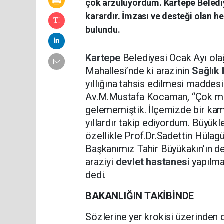
çok arzuluyordum. Kartepe Belediye
karardır. İmzası ve desteği olan 
bulundu.
Kartepe
Belediyesi Ocak Ayı ol
Mahallesi’nde ki arazinin
Sağlık 
yıllığına tahsis edilmesi maddes
Av.M.Mustafa Kocaman, “Çok mut
gelememiştik. İlçemizde bir kam
yıllardır takip ediyordum. Büyükl
özellikle Prof.Dr.Sadettin Hüla
Başkanımız Tahir Büyükakın’ın des
araziyi
devlet hastanesi
yapılma
dedi.
BAKANLIĞIN TAKİBİNDE
Sözlerine yer krokisi üzerinde