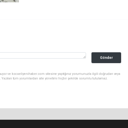
Gönder
nuyor ve kocaeliyenihaber.com sitesine yaptığınız yorumunuzla ilgili doğrudan veya
. Yazılan tüm yorumlardan site yönetimi hiçbir şekilde sorumlu tutulamaz.