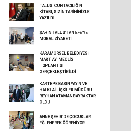
TALUS: CUNTACILIĞIN
KİTABI, SİZİN TARİHİNİZLE
YAZILDI
ŞAHİN TALUS’TAN EFE’YE
MORAL ZİYARETİ
KARAMÜRSEL BELEDİYESİ
MART AYI MECLİS
TOPLANTISI
GERÇEKLEŞTİRİLDİ
KARTEPE BASIN YAYIN VE
HALKLA İLİŞKİLER MÜDÜRÜ
REYHAN ATAMAN BAYRAKTAR
OLDU
ANNE ŞEHİR’DE ÇOCUKLAR
EĞLENEREK ÖĞRENİYOR