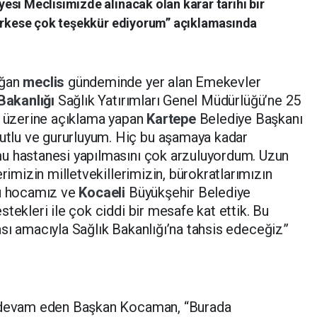
si Meclisimizde alınacak olan karar tarihi bir
herkese çok teşekkür ediyorum” açıklamasında
ağan
meclis
gündeminde yer alan Emekevler
Bakanlığı
Sağlık Yatırımları Genel Müdürlüğü’ne 25
i üzerine açıklama yapan
Kartepe
Belediye Başkanı
lu ve gururluyum. Hiç bu aşamaya kadar
u hastanesi yapılmasını çok arzuluyordum. Uzun
erimizin milletvekillerimizin, bürokratlarımızın
gü hocamız ve
Kocaeli
Büyükşehir Belediye
tekleri ile çok ciddi bir mesafe kat ettik. Bu
sı amacıyla Sağlık Bakanlığı’na tahsis edeceğiz”
n devam eden Başkan Kocaman, “Burada