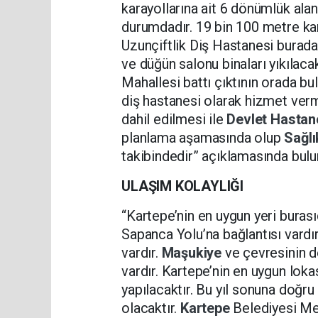
karayollarına ait 6 dönümlük ala
durumdadır. 19 bin 100 metre kara
Uzunçiftlik Diş Hastanesi burad
ve düğün salonu binaları yıkılacak
Mahallesi battı çıktının orada bu
diş hastanesi olarak hizmet verm
dahil edilmesi ile
Devlet Hastan
planlama aşamasında olup
Sağlı
takibindedir” açıklamasında bulu
ULAŞIM KOLAYLIĞI
“Kartepe’nin en uygun yeri bura
Sapanca Yolu’na bağlantısı vardı
vardır.
Maşukiye
ve çevresinin d
vardır. Kartepe’nin en uygun lok
yapılacaktır. Bu yıl sonuna doğru
olacaktır.
Kartepe
Belediyesi Mec