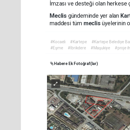
İmzası ve desteği olan herkese ç
Meclis
gündeminde yer alan
Kar
maddesi tüm
meclis
üyelerinin o
#Kocaeli
#Kartepe
#Kartepe Belediye Ba
#Eşme
#İbrikdere
#Maşukiye
#proje ih
Habere Ek Fotoğraf(lar)