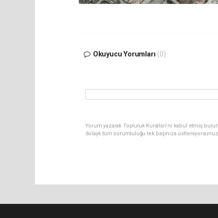
Okuyucu Yorumları
(0)
Yorum yazarak Topluluk Kuralları’nı kabul etmiş bulu
dolaylı tüm sorumluluğu tek başınıza üstleniyorsunuz