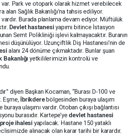
n var. Park ve otopark olarak hizmet verebilecek
 alan Sağlık Bakanlığı’na tahsis ediliyor.
a vardır. Burada planlama devam ediyor. Müftülük
tır.
Devlet hastanesi
yapımı bitince İstasyon
lunan Semt Polikliniği işlevi kalmayacaktır. Buranın
esi düşünülüyor. Uzunçiftlik Diş Hastanesi’nin de
esi
alanı 24 dönüme çıkmaktadır. Bunlar şuan
k Bakanlığı
yetkililerimizin kontrolü ve
ndu.
sıdır” diyen Başkan Kocaman, “Burası D-100 ve
r. Eşme,
İbrikdere
bölgesinden buraya ulaşım
e buraya ulaşımı vardır. Otoban çıkışı bağlantısı
asyonu burasıdır. Kartepe’ye
devlet hastanesi
proje ihalesi
yapılacak. Hastane 150 yataklı
lisimizde alınacak olan karar tarihi bir karardır.