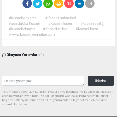
#Kocaeli gazetesi
#Kocaeli habaerleri
#son dakika Kocaeli
#Kocaeli haber
#Kocaeli valiliği
#Kocaeli cinayet
#Kocaeli intihar
#Kocaeli kaza
#www.kocaeliyenihaber.com
Okuyucu Yorumları
(0)
Gönder
Yorum yazarak Topluluk Kuralları’nı kabul etmiş bulunuyor ve kocaeliyenihaber.com
sitesine yaptığınız yorumunuzla ilgili doğrudan veya dolaylı tüm sorumluluğu tek
başınıza üstleniyorsunuz. Yazılan tüm yorumlardan site yönetimi hiçbir şekilde
sorumlu tutulamaz.