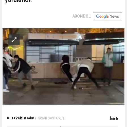
ABONE OL
Erkek
|
Kadın
(Haberi Sesli Oku)