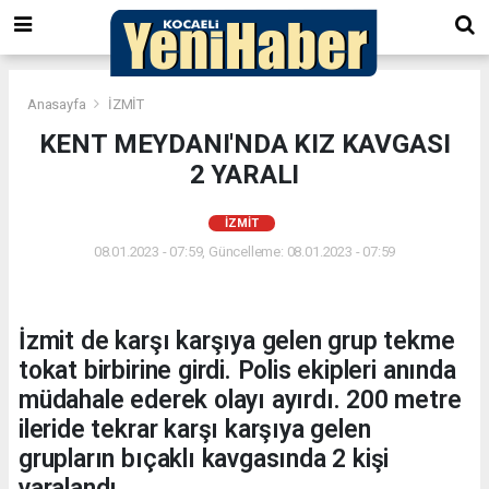
Anasayfa
İZMİT
KENT MEYDANI'NDA KIZ KAVGASI
2 YARALI
İZMİT
08.01.2023 - 07:59, Güncelleme: 08.01.2023 - 07:59
İzmit de karşı karşıya gelen grup tekme
tokat birbirine girdi. Polis ekipleri anında
müdahale ederek olayı ayırdı. 200 metre
ileride tekrar karşı karşıya gelen
grupların bıçaklı kavgasında 2 kişi
yaralandı.