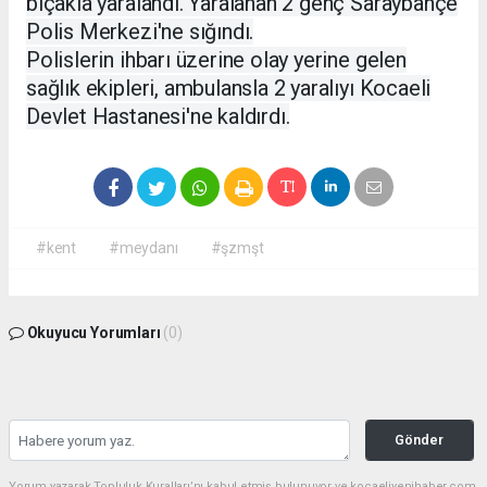
bıçakla yaralandı. Yaralanan 2 genç Saraybahçe
Polis Merkezi'ne sığındı.
Polislerin ihbarı üzerine olay yerine gelen
sağlık ekipleri, ambulansla 2 yaralıyı Kocaeli
Devlet Hastanesi'ne kaldırdı.
#kent
#meydanı
#şzmşt
Okuyucu Yorumları
(0)
Gönder
Yorum yazarak Topluluk Kuralları’nı kabul etmiş bulunuyor ve kocaeliyenihaber.com