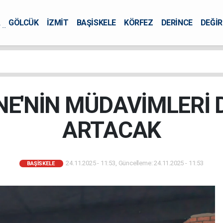
A
GÖLCÜK
İZMİT
BAŞİSKELE
KÖRFEZ
DERİNCE
DEĞİ
ÜRSEL
NE'NİN MÜDAVİMLERİ 
ARTACAK
24.11.2025 - 11:53, Güncelleme: 24.11.2025 - 11:53
BAŞİSKELE