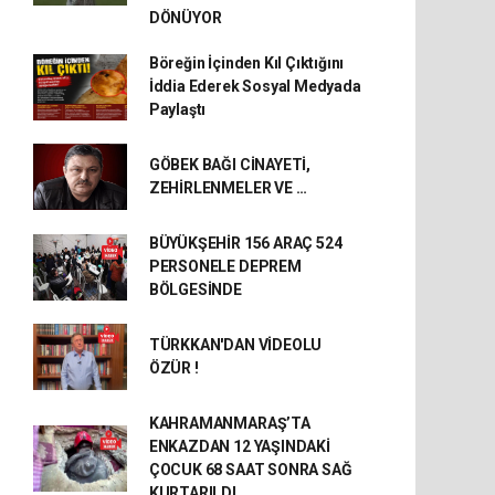
DÖNÜYOR
Böreğin İçinden Kıl Çıktığını
İddia Ederek Sosyal Medyada
Paylaştı
GÖBEK BAĞI CİNAYETİ,
ZEHİRLENMELER VE …
BÜYÜKŞEHİR 156 ARAÇ 524
PERSONELE DEPREM
BÖLGESİNDE
TÜRKKAN'DAN VİDEOLU
ÖZÜR !
KAHRAMANMARAŞ’TA
ENKAZDAN 12 YAŞINDAKİ
ÇOCUK 68 SAAT SONRA SAĞ
KURTARILDI