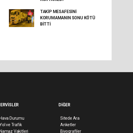
TAKİP MESAFESİNİ
KORUMAMANIN SONU KÖTÜ
BİTTİ
ERVİSLER
DİĞER
Hava Durumu
Sitede Ara
Yol ve Trafik
Anketler
Namaz Vakitleri
Biyografiler