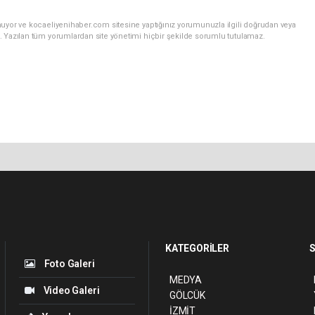
nuyor ve kocaeliyenihaber.com sitesine yaptığınız yorumunuzla ilgili doğrudan veya
. Yazılan tüm yorumlardan site yönetimi hiçbir şekilde sorumlu tutulamaz.
KATEGORİLER
S
Foto Galeri
MEDYA
Video Galeri
GÖLCÜK
İZMİT