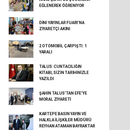
EĞLENEREK ÖĞRENİYOR
DİNİ YAYINLAR FUARI’NA
ZİYARETÇİ AKINI
2 OTOMOBİL ÇARPIŞTI: 1
YARALI
TALUS: CUNTACILIĞIN
KİTABI, SİZİN TARİHİNİZLE
YAZILDI
ŞAHİN TALUS’TAN EFE’YE
MORAL ZİYARETİ
KARTEPE BASIN YAYIN VE
HALKLA İLİŞKİLER MÜDÜRÜ
REYHAN ATAMAN BAYRAKTAR