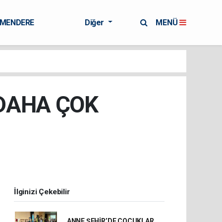
RMENDERE
Diğer
MENÜ
DAHA ÇOK
İlginizi Çekebilir
ANNE ŞEHİR’DE ÇOCUKLAR