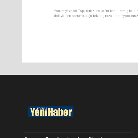
Yorum yazarak Topluluk Kuralları’nı kabul etmiş bulu
dolaylı tüm sorumluluğu tek başınıza üstleniyorsunuz
Pro-0.072