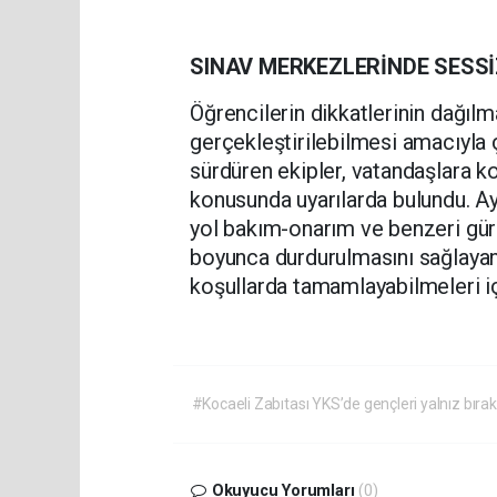
SINAV MERKEZLERİNDE SESSİ
Öğrencilerin dikkatlerinin dağıl
gerçekleştirilebilmesi amacıyla
sürdüren ekipler, vatandaşlara 
konusunda uyarılarda bulundu. Ay
yol bakım-onarım ve benzeri gürü
boyunca durdurulmasını sağlayan 
koşullarda tamamlayabilmeleri için
#Kocaeli Zabıtası YKS’de gençleri yalnız bır
Okuyucu Yorumları
(0)