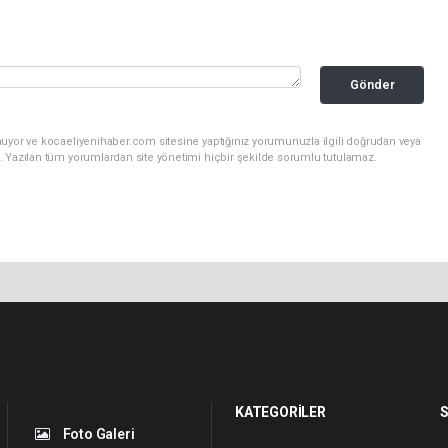
Gönder
nuyor ve kocaeliyenihaber.com sitesine yaptığınız yorumunuzla ilgili doğrudan veya
. Yazılan tüm yorumlardan site yönetimi hiçbir şekilde sorumlu tutulamaz.
KATEGORİLER
S
Foto Galeri