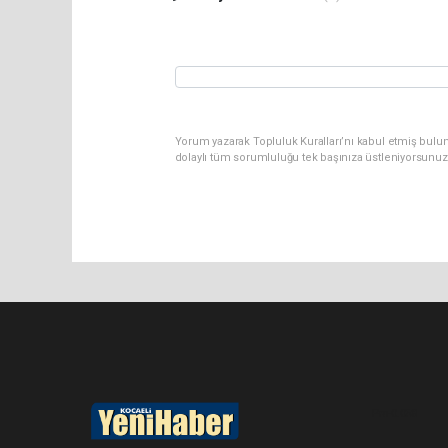
Yorum yazarak Topluluk Kuralları’nı kabul etmiş bulu
dolaylı tüm sorumluluğu tek başınıza üstleniyorsunuz
Pro-0.058