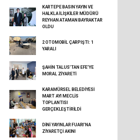
KARTEPE BASIN YAYIN VE
HALKLA İLİŞKİLER MÜDÜRÜ
REYHAN ATAMAN BAYRAKTAR
OLDU
2 OTOMOBİL ÇARPIŞTI: 1
YARALI
ŞAHİN TALUS’TAN EFE’YE
MORAL ZİYARETİ
KARAMÜRSEL BELEDİYESİ
MART AYI MECLİS
TOPLANTISI
GERÇEKLEŞTİRİLDİ
DİNİ YAYINLAR FUARI’NA
ZİYARETÇİ AKINI