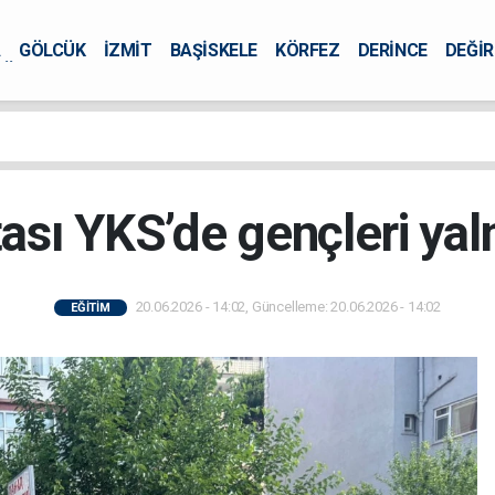
A
GÖLCÜK
İZMİT
BAŞİSKELE
KÖRFEZ
DERİNCE
DEĞİ
ÜRSEL
tası YKS’de gençleri yal
20.06.2026 - 14:02, Güncelleme: 20.06.2026 - 14:02
EĞİTİM