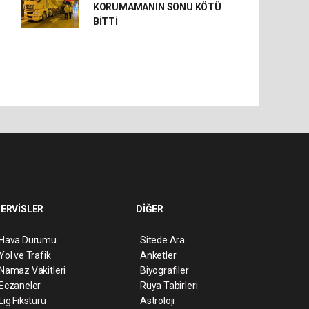
KORUMAMANIN SONU KÖTÜ
BİTTİ
ERVİSLER
DİĞER
Hava Durumu
Sitede Ara
Yol ve Trafik
Anketler
Namaz Vakitleri
Biyografiler
Eczaneler
Rüya Tabirleri
Lig Fikstürü
Astroloji