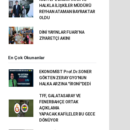
HALKLA İLİŞKİLER MÜDÜRÜ
REYHAN ATAMAN BAYRAKTAR
OLDU
DİNİ YAYINLAR FUARI’NA
ZİYARETÇİ AKINI
En Çok Okunanlar
EKONOMİST Prof.Dr.SONER
GÖKTEN ZERAY GYO'NUN
HALKA ARZINA ''İRONİ''DEDİ
TFF, GALATASARAY VE
FENERBAHÇE ORTAK
AÇIKLAMA
YAPACAK.KAFİLELER BU GECE
DÖNÜYOR