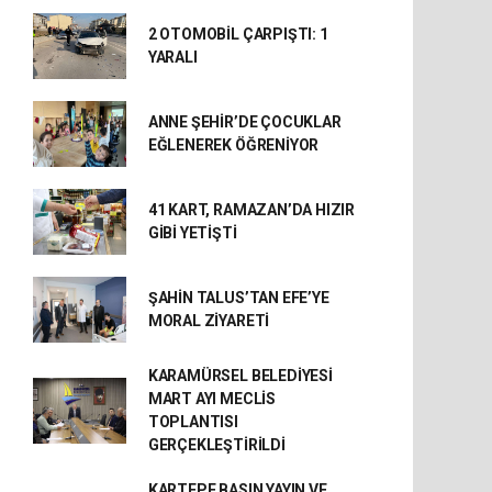
2 OTOMOBİL ÇARPIŞTI: 1
YARALI
ANNE ŞEHİR’DE ÇOCUKLAR
EĞLENEREK ÖĞRENİYOR
41 KART, RAMAZAN’DA HIZIR
GİBİ YETİŞTİ
ŞAHİN TALUS’TAN EFE’YE
MORAL ZİYARETİ
KARAMÜRSEL BELEDİYESİ
MART AYI MECLİS
TOPLANTISI
GERÇEKLEŞTİRİLDİ
KARTEPE BASIN YAYIN VE