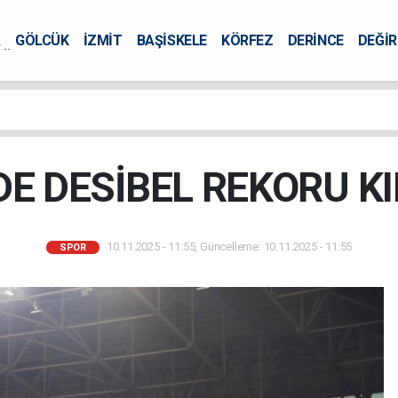
A
GÖLCÜK
İZMİT
BAŞİSKELE
KÖRFEZ
DERİNCE
DEĞİ
ÜRSEL
DE DESİBEL REKORU K
10.11.2025 - 11:55, Güncelleme: 10.11.2025 - 11:55
SPOR