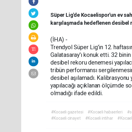
Süper Lig'de Kocaelispor'un ev sahi
karşılaşmada hedeflenen desibel r
(İHA) -
Trendyol Süper Lig'in 12. hafta
Galatasaray'ı konuk etti. 32 binin
desibel rekoru denemesi yapılaca
tribün performansı sergilenmes
desibel aşılamadı. Kalibrasyonu
yapılacağı açıklanan ölçümde son
olmadığı ifade edildi.
#Kocaeli gazetesi
#Kocaeli habaerleri
#s
#Kocaeli cinayet
#Kocaeli intihar
#Kocael