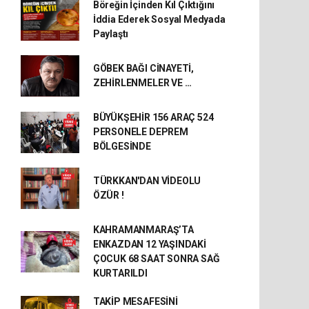
Böreğin İçinden Kıl Çıktığını
İddia Ederek Sosyal Medyada
Paylaştı
GÖBEK BAĞI CİNAYETİ,
ZEHİRLENMELER VE …
BÜYÜKŞEHİR 156 ARAÇ 524
PERSONELE DEPREM
BÖLGESİNDE
TÜRKKAN'DAN VİDEOLU
ÖZÜR !
KAHRAMANMARAŞ’TA
ENKAZDAN 12 YAŞINDAKİ
ÇOCUK 68 SAAT SONRA SAĞ
KURTARILDI
TAKİP MESAFESİNİ