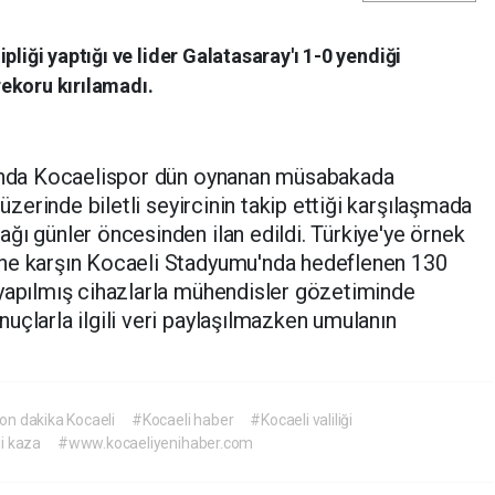
pliği yaptığı ve lider Galatasaray'ı 1-0 yendiği
ekoru kırılamadı.
sında Kocaelispor dün oynanan müsabakada
 üzerinde biletli seyircinin takip ettiği karşılaşmada
ğı günler öncesinden ilan edildi. Türkiye'ye örnek
ine karşın Kocaeli Stadyumu'nda hedeflenen 130
 yapılmış cihazlarla mühendisler gözetiminde
uçlarla ilgili veri paylaşılmazken umulanın
on dakika Kocaeli
#Kocaeli haber
#Kocaeli valiliği
i kaza
#www.kocaeliyenihaber.com