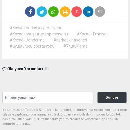
#Kocaeli narkotik operasyonu
#Kocaeli uyuşturucu operasyonu
#Kocaeli Emniyet
#Kocaeli Jandarma
#narkotik haberleri
#uyuşturucu operasyonu
#7 tutuklama
Okuyucu Yorumları
(0)
Gönder
Yorum yazarak Topluluk Kuralları’nı kabul etmiş bulunuyor ve kocaeliyenihaber.com
sitesine yaptığınız yorumunuzla ilgili doğrudan veya dolaylı tüm sorumluluğu tek
başınıza üstleniyorsunuz. Yazılan tüm yorumlardan site yönetimi hiçbir şekilde
sorumlu tutulamaz.