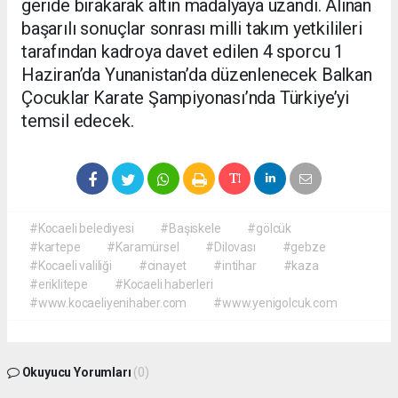
geride bırakarak altın madalyaya uzandı. Alınan
başarılı sonuçlar sonrası milli takım yetkilileri
tarafından kadroya davet edilen 4 sporcu 1
Haziran’da Yunanistan’da düzenlenecek Balkan
Çocuklar Karate Şampiyonası’nda Türkiye’yi
temsil edecek.
#Kocaeli belediyesi
#Başiskele
#gölcük
#kartepe
#Karamürsel
#Dilovası
#gebze
#Kocaeli valiliği
#cinayet
#intihar
#kaza
#eriklitepe
#Kocaeli haberleri
#www.kocaeliyenihaber.com
#www.yenigolcuk.com
Okuyucu Yorumları
(0)