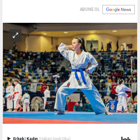
ABONE OL
Erkek
|
Kadın
(Haberi Sesli Oku)