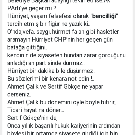
Belediye Başkan adaylığı teklif edilse,Ak
PArti'ye geçer mi ?
Hürriyet, yaşam felsefesi olarak
"bencilliği"
tercih etmiş bir figür ne yazık ki...
O’nda,vefa, saygı, hürmet falan gibi hasletler
aramayın Hürriyet CHP’nin her geçen gün
batağa gittiğini,
kendinin de siyaseten bundan zarar gördüğünü
anladığı an partisinde durmaz..
Hürriyet bir dakika bile düşünmez..
Bu sözlerimi bir kenara not edin !..
Ahmet Çalık ve Sertif Gökçe ne yapar
derseniz,
Ahmet Çalık bu dönemini öyle böyle bitirir,
Ticari hayatına döner...
Sertif Gökçe'nin de,
Onca yıllık başarılı hukuk kariyerinin ardından
böylesi bir ortamda siyasete girdiği için bin