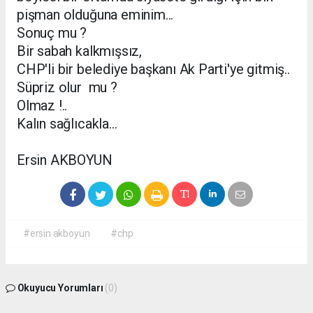
pişman olduğuna eminim...
Sonuç mu ?
Bir sabah kalkmışsız,
CHP'li bir belediye başkanı Ak Parti'ye gitmiş..
Süpriz olur mu ?
Olmaz !..
Kalın sağlıcakla...
Ersin AKBOYUN
#ersin akboyun
#chp
Okuyucu Yorumları
(0)