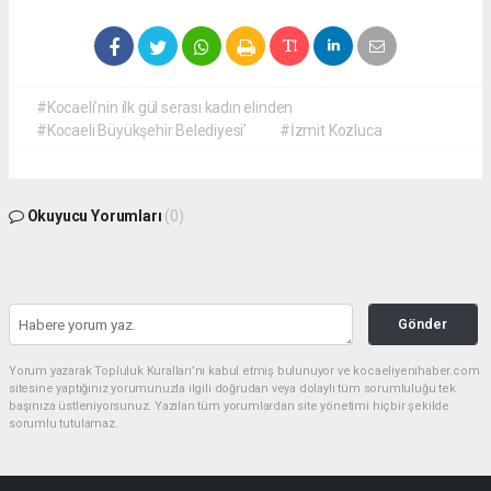
#Kocaeli’nin ilk gül serası kadın elinden
#Kocaeli Büyükşehir Belediyesi’
#İzmit Kozluca
Okuyucu Yorumları
(0)
Gönder
Yorum yazarak Topluluk Kuralları’nı kabul etmiş bulunuyor ve kocaeliyenihaber.com
sitesine yaptığınız yorumunuzla ilgili doğrudan veya dolaylı tüm sorumluluğu tek
başınıza üstleniyorsunuz. Yazılan tüm yorumlardan site yönetimi hiçbir şekilde
sorumlu tutulamaz.