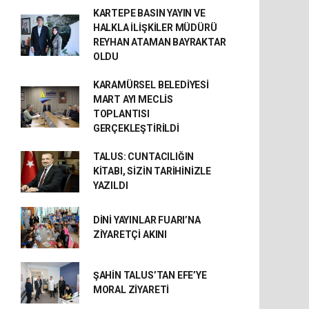
KARTEPE BASIN YAYIN VE
HALKLA İLİŞKİLER MÜDÜRÜ
REYHAN ATAMAN BAYRAKTAR
OLDU
KARAMÜRSEL BELEDİYESİ
MART AYI MECLİS
TOPLANTISI
GERÇEKLEŞTİRİLDİ
TALUS: CUNTACILIĞIN
KİTABI, SİZİN TARİHİNİZLE
YAZILDI
DİNİ YAYINLAR FUARI’NA
ZİYARETÇİ AKINI
ŞAHİN TALUS’TAN EFE’YE
MORAL ZİYARETİ