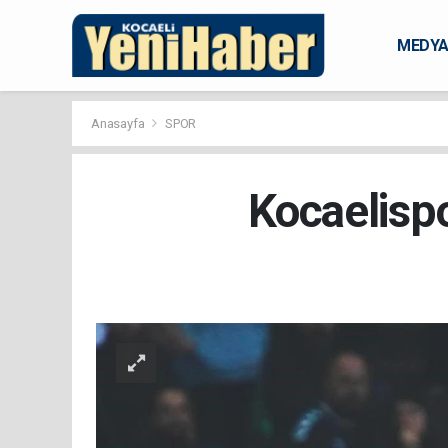
MEDY
KARAM
Anasayfa
SPOR
Kocaelisp