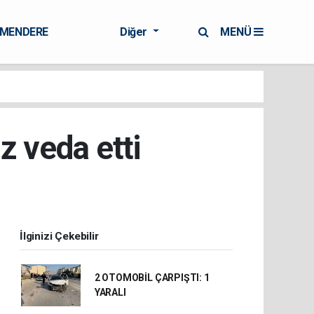
RMENDERE
Diğer
MENÜ
 veda etti
İlginizi Çekebilir
2 OTOMOBİL ÇARPIŞTI: 1
YARALI