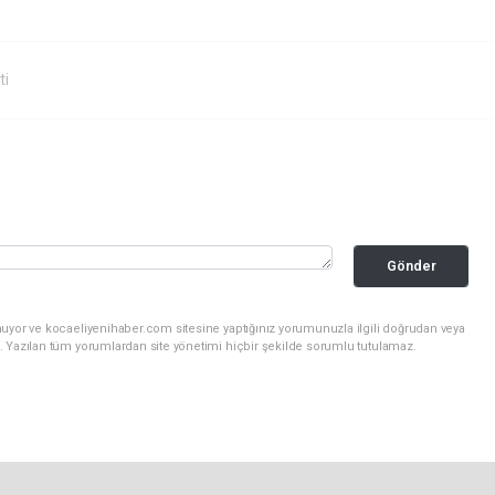
ti
Gönder
nuyor ve kocaeliyenihaber.com sitesine yaptığınız yorumunuzla ilgili doğrudan veya
. Yazılan tüm yorumlardan site yönetimi hiçbir şekilde sorumlu tutulamaz.