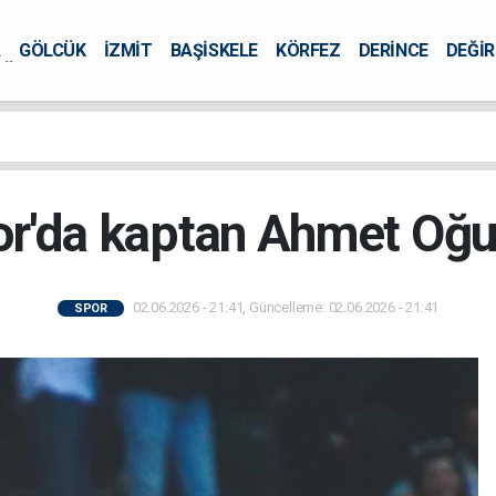
A
GÖLCÜK
İZMİT
BAŞİSKELE
KÖRFEZ
DERİNCE
DEĞİ
ÜRSEL
or'da kaptan Ahmet Oğuz
02.06.2026 - 21:41, Güncelleme: 02.06.2026 - 21:41
SPOR