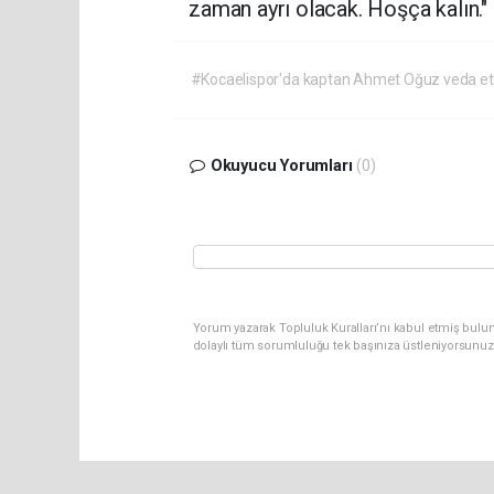
zaman ayrı olacak. Hoşça kalın."
#Kocaelispor'da kaptan Ahmet Oğuz veda et
Okuyucu Yorumları
(0)
Yorum yazarak Topluluk Kuralları’nı kabul etmiş bulu
dolaylı tüm sorumluluğu tek başınıza üstleniyorsunuz