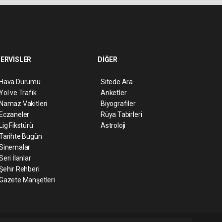
ERVİSLER
DİĞER
Hava Durumu
Sitede Ara
Yol ve Trafik
Anketler
Namaz Vakitleri
Biyografiler
Eczaneler
Rüya Tabirleri
Lig Fikstürü
Astroloji
Tarihte Bugün
Sinemalar
Seri İlanlar
Şehir Rehberi
Gazete Manşetleri