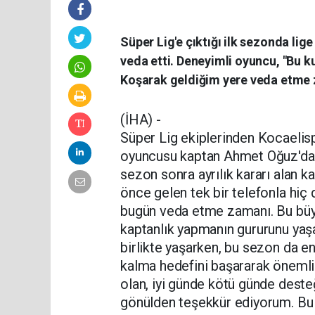
Süper Lig'e çıktığı ilk sezonda li
veda etti. Deneyimli oyuncu, "Bu k
Koşarak geldiğim yere veda etme 
(İHA) -
Süper Lig ekiplerinden Kocaelisp
oyuncusu kaptan Ahmet Oğuz'dan 
sezon sonra ayrılık kararı alan ka
önce gelen tek bir telefonla hi
bugün veda etme zamanı. Bu büy
kaptanlık yapmanın gururunu ya
birlikte yaşarken, bu sezon da e
kalma hedefini başararak önemli
olan, iyi günde kötü günde dest
gönülden teşekkür ediyorum. Bu ş