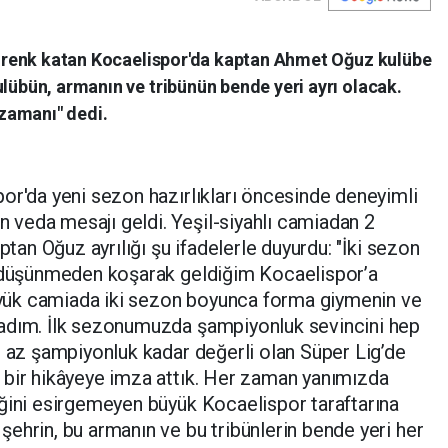
ge renk katan Kocaelispor'da kaptan Ahmet Oğuz kulübe
ulübün, armanın ve tribünün bende yeri ayrı olacak.
zamanı" dedi.
or'da yeni sezon hazırlıkları öncesinde deneyimli
veda mesajı geldi. Yeşil-siyahlı camiadan 2
ptan Oğuz ayrılığı şu ifadelerle duyurdu: "İki sezon
ç düşünmeden koşarak geldiğim Kocaelispor’a
ük camiada iki sezon boyunca forma giymenin ve
şadım. İlk sezonumuzda şampiyonluk sevincini hep
n az şampiyonluk kadar değerli olan Süper Lig’de
 bir hikâyeye imza attık. Her zaman yanımızda
eğini esirgemeyen büyük Kocaelispor taraftarına
ehrin, bu armanın ve bu tribünlerin bende yeri her