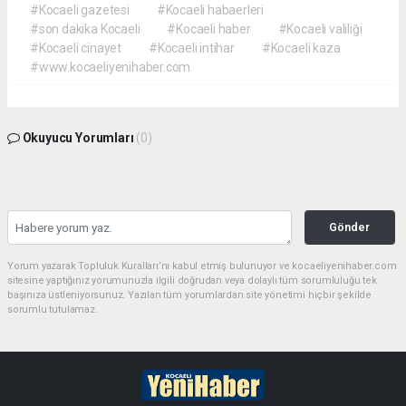
#Kocaeli gazetesi
#Kocaeli habaerleri
#son dakika Kocaeli
#Kocaeli haber
#Kocaeli valiliği
#Kocaeli cinayet
#Kocaeli intihar
#Kocaeli kaza
#www.kocaeliyenihaber.com
Okuyucu Yorumları
(0)
Gönder
Yorum yazarak Topluluk Kuralları’nı kabul etmiş bulunuyor ve kocaeliyenihaber.com
sitesine yaptığınız yorumunuzla ilgili doğrudan veya dolaylı tüm sorumluluğu tek
başınıza üstleniyorsunuz. Yazılan tüm yorumlardan site yönetimi hiçbir şekilde
sorumlu tutulamaz.