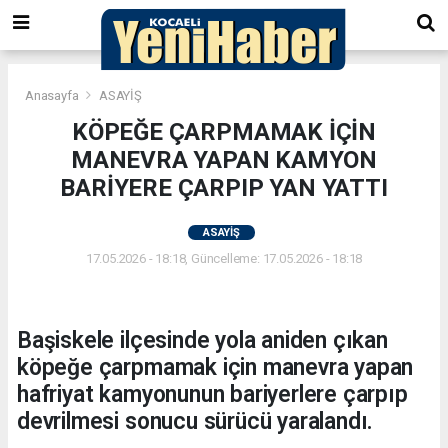
Anasayfa
ASAYİŞ
KÖPEĞE ÇARPMAMAK İÇİN
MANEVRA YAPAN KAMYON
BARİYERE ÇARPIP YAN YATTI
ASAYİŞ
17.05.2026 - 18:18, Güncelleme: 17.05.2026 - 18:18
Başiskele ilçesinde yola aniden çıkan
köpeğe çarpmamak için manevra yapan
hafriyat kamyonunun bariyerlere çarpıp
devrilmesi sonucu sürücü yaralandı.