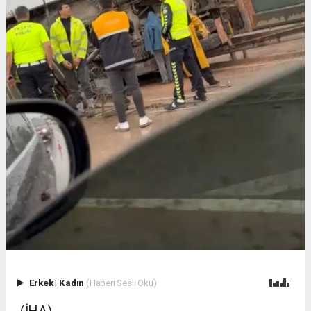
Erkek
|
Kadın
(Haberi Sesli Oku)
(İHA) -