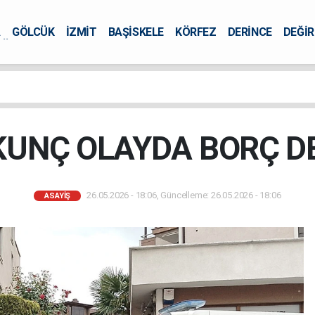
A
GÖLCÜK
İZMİT
BAŞİSKELE
KÖRFEZ
DERİNCE
DEĞİ
ÜRSEL
UNÇ OLAYDA BORÇ D
26.05.2026 - 18:06, Güncelleme: 26.05.2026 - 18:06
ASAYİŞ