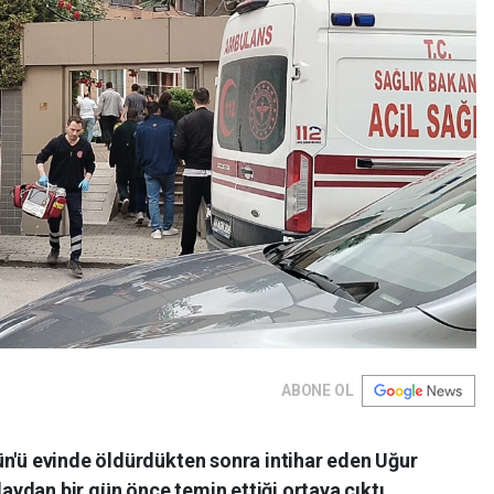
ABONE OL
ün'ü evinde öldürdükten sonra intihar eden Uğur
laydan bir gün önce temin ettiği ortaya çıktı.