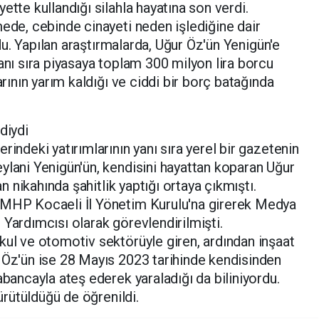
ette kullandığı silahla hayatına son verdi.
mede, cebinde cinayeti neden işlediğine dair
undu. Yapılan araştırmalarda, Uğur Öz'ün Yenigün'e
anı sıra piyasaya toplam 300 milyon lira borcu
arının yarım kaldığı ve ciddi bir borç batağında
diydi
rindeki yatırımlarının yanı sıra yerel bir gazetenin
ylani Yenigün'ün, kendisini hayattan koparan Uğur
an nikahında şahitlik yaptığı ortaya çıkmıştı.
 MHP Kocaeli İl Yönetim Kurulu'na girerek Medya
 Yardımcısı olarak görevlendirilmişti.
kul ve otomotiv sektörüyle giren, ardından inşaat
 Öz'ün ise 28 Mayıs 2023 tarihinde kendisinden
abancayla ateş ederek yaraladığı da biliniyordu.
yürütüldüğü de öğrenildi.