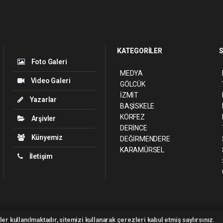
KATEGORİLER
S
Foto Galeri
MEDYA
Video Galeri
GÖLCÜK
İZMİT
Yazarlar
BAŞİSKELE
KÖRFEZ
Arşivler
DERİNCE
Künyemiz
DEĞİRMENDERE
KARAMÜRSEL
İletişim
ght 2026 ©
haber yazılımı
haber paketi
haber scripti
haber yazılım
haber sc
er kullanılmaktadır, sitemizi kullanarak çerezleri kabul etmiş saylırsınız.