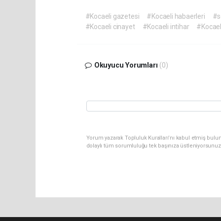
#Kocaeli gazetesi
#Kocaeli habaerleri
#s
#Kocaeli cinayet
#Kocaeli intihar
#Kocael
Okuyucu Yorumları
(0)
Yorum yazarak Topluluk Kuralları’nı kabul etmiş bulu
dolaylı tüm sorumluluğu tek başınıza üstleniyorsunuz