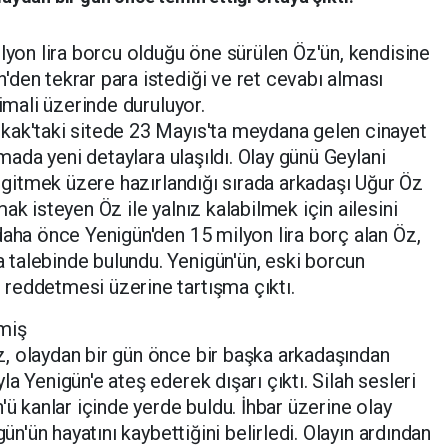
lyon lira borcu olduğu öne sürülen Öz'ün, kendisine
den tekrar para istediği ve ret cevabı alması
timali üzerinde duruluyor.
kak'taki sitede 23 Mayıs'ta meydana gelen cinayet
rmada yeni detaylara ulaşıldı. Olay günü Geylani
a gitmek üzere hazırlandığı sırada arkadaşı Uğur Öz
ak isteyen Öz ile yalnız kalabilmek için ailesini
daha önce Yenigün'den 15 milyon lira borç alan Öz,
talebinde bulundu. Yenigün'ün, eski borcun
reddetmesi üzerine tartışma çıktı.
miş
, olaydan bir gün önce bir başka arkadaşından
a Yenigün'e ateş ederek dışarı çıktı. Silah sesleri
'ü kanlar içinde yerde buldu. İhbar üzerine olay
gün'ün hayatını kaybettiğini belirledi. Olayın ardından