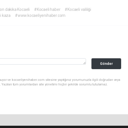
on dakika Kocaeli
#Kocaeli haber
#Kocaeli valiliği
i kaza
#www.kocaeliyenihaber.com
Gönder
nuyor ve kocaeliyenihaber.com sitesine yaptığınız yorumunuzla ilgili doğrudan veya
. Yazılan tüm yorumlardan site yönetimi hiçbir şekilde sorumlu tutulamaz.