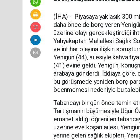
(İHA) - Piyasaya yaklaşık 300 mi
daha önce de borç veren Yenigün'
üzerine olayı gerçekleştirdiği ih
Yahyakaptan Mahallesi Sağlık So
ve intihar olayına ilişkin soruştu
Yenigün (44), ailesiyle kahvaltıy
(41) evine geldi. Yenigün, konuşm
arabaya gönderdi. İddiaya göre, 
bu görüşmede yeniden borç para 
ödenmemesi nedeniyle bu talebi 
Tabancayı bir gün önce temin et
Tartışmanın büyümesiyle Uğur Öz
emanet aldığı öğrenilen tabancayl
üzerine eve koşan ailesi, Yenigün
yerine gelen sağlık ekipleri, Yeni