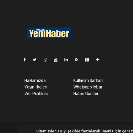
Pro-0.066
Hakkımızda
Kullanım Şartları
Yayın İlkeleri
Whatsapp İhbar
Veri Politikası
Haber Gönder
Kocaeliyenihaber.com Tüm hakları saklı tutulmaktadır. Copyri
Sitemizden en iyi şekilde faydalanabilmeniz için çerezl