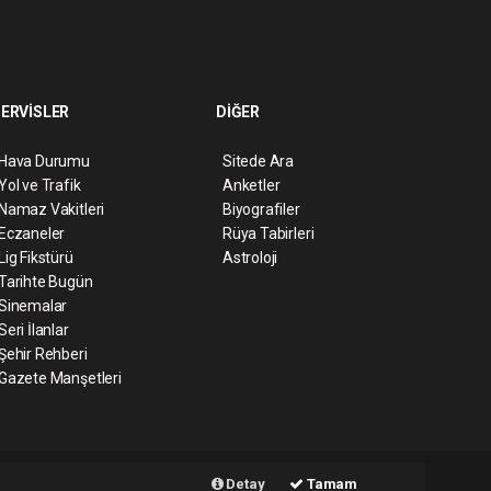
ERVİSLER
DİĞER
Hava Durumu
Sitede Ara
Yol ve Trafik
Anketler
Namaz Vakitleri
Biyografiler
Eczaneler
Rüya Tabirleri
Lig Fikstürü
Astroloji
Tarihte Bugün
Sinemalar
Seri İlanlar
Şehir Rehberi
Gazete Manşetleri
ript
Haber Yazılımı:
Web Aksiyon ®
Detay
Tamam