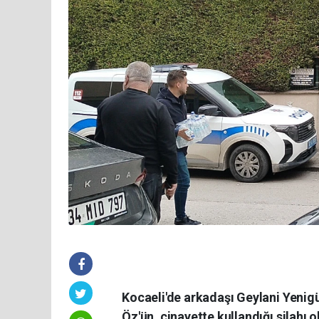
Kocaeli'de arkadaşı Geylani Yenig
Öz'ün, cinayette kullandığı silahı o