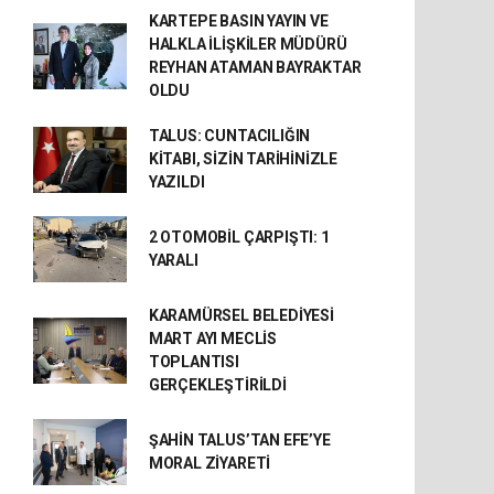
KARTEPE BASIN YAYIN VE
HALKLA İLİŞKİLER MÜDÜRÜ
REYHAN ATAMAN BAYRAKTAR
OLDU
TALUS: CUNTACILIĞIN
KİTABI, SİZİN TARİHİNİZLE
YAZILDI
2 OTOMOBİL ÇARPIŞTI: 1
YARALI
KARAMÜRSEL BELEDİYESİ
MART AYI MECLİS
TOPLANTISI
GERÇEKLEŞTİRİLDİ
ŞAHİN TALUS’TAN EFE’YE
MORAL ZİYARETİ