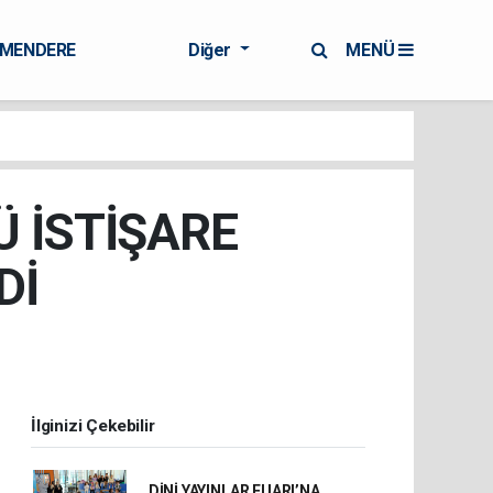
RMENDERE
Diğer
MENÜ
 İSTİŞARE
Dİ
İlginizi Çekebilir
DİNİ YAYINLAR FUARI’NA