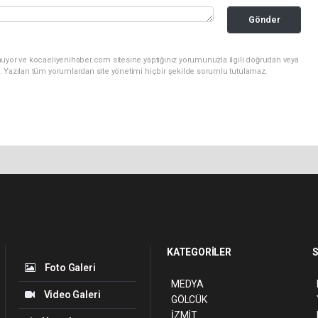
Gönder
nuyor ve kocaeliyenihaber.com sitesine yaptığınız yorumunuzla ilgili doğrudan veya
. Yazılan tüm yorumlardan site yönetimi hiçbir şekilde sorumlu tutulamaz.
KATEGORİLER
S
Foto Galeri
MEDYA
Video Galeri
GÖLCÜK
İZMİT