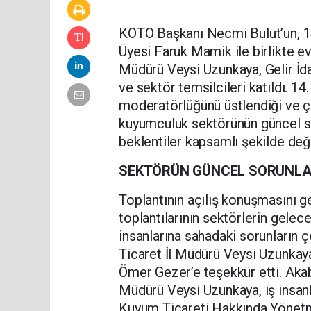
KOTO Başkanı Necmi Bulut’un, 1
Üyesi Faruk Mamik ile birlikte ev 
Müdürü Veysi Uzunkaya, Gelir İ
ve sektör temsilcileri katıldı. 
moderatörlüğünü üstlendiği ve ça
kuyumculuk sektörünün güncel so
beklentiler kapsamlı şekilde değe
SEKTÖRÜN GÜNCEL SORUNLARI
Toplantının açılış konuşmasını 
toplantılarının sektörlerin gelec
insanlarına sahadaki sorunların ç
Ticaret İl Müdürü Veysi Uzunkay
Ömer Gezer’e teşekkür etti. Akab
Müdürü Veysi Uzunkaya, iş insanl
Kuyum Ticareti Hakkında Yönetmeli