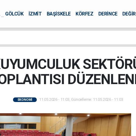
A
GÖLCÜK
İZMİT
BAŞİSKELE
KÖRFEZ
DERİNCE
DEĞİ
ÜRSEL
KUYUMCULUK SEKTÖRÜ
OPLANTISI DÜZENLEN
11.05.2026 - 11:03, Güncelleme: 11.05.2026 - 11:03
EKONOMİ