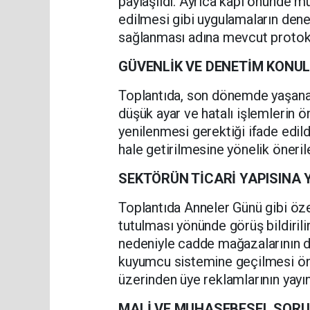
paylaşıldı. Ayrıca kapı önünde m
edilmesi gibi uygulamaların dene
sağlanması adına mevcut protoko
GÜVENLİK VE DENETİM KONU
Toplantıda, son dönemde yaşanan
düşük ayar ve hatalı işlemlerin
yenilenmesi gerektiği ifade edild
hale getirilmesine yönelik önerile
SEKTÖRÜN TİCARİ YAPISINA 
Toplantıda Anneler Günü gibi ö
tutulması yönünde görüş bildiri
nedeniyle cadde mağazalarının da
kuyumcu sistemine geçilmesi öneri
üzerinden üye reklamlarının yay
MALİ VE MUHASEBESEL SORU