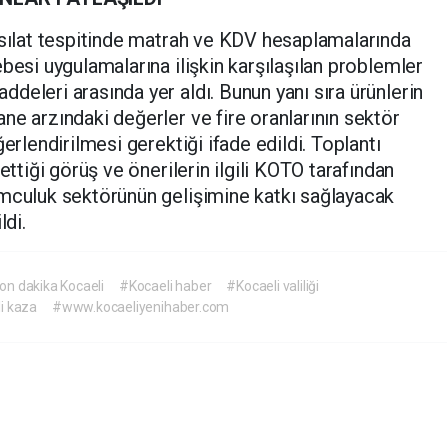
asılat tespitinde matrah ve KDV hesaplamalarında
besi uygulamalarına ilişkin karşılaşılan problemler
deleri arasında yer aldı. Bunun yanı sıra ürünlerin
ne arzındaki değerler ve fire oranlarının sektör
erlendirilmesi gerektiği ifade edildi. Toplantı
ettiği görüş ve önerilerin ilgili KOTO tarafından
umculuk sektörünün gelişimine katkı sağlayacak
ldi.
on dakika Kocaeli
#Kocaeli haber
#Kocaeli valiliği
i kaza
#www.kocaeliyenihaber.com