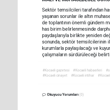
Sektör temsilcileri tarafından h
yaşanan sorunlar ile altın muhase
de toplantının önemli gündem mad
has birim belirlenmesinde darpha
paydaşlarıyla birlikte yeniden değ
sonunda, sektör temsilcilerinin il
kurumlarla paylaşılacağı ve kuy
çalışmaların sürdürüleceği belirti
#Kocaeli gazetesi
#Kocaeli habaerleri
#s
#Kocaeli cinayet
#Kocaeli intihar
#Kocael
Okuyucu Yorumları
(0)