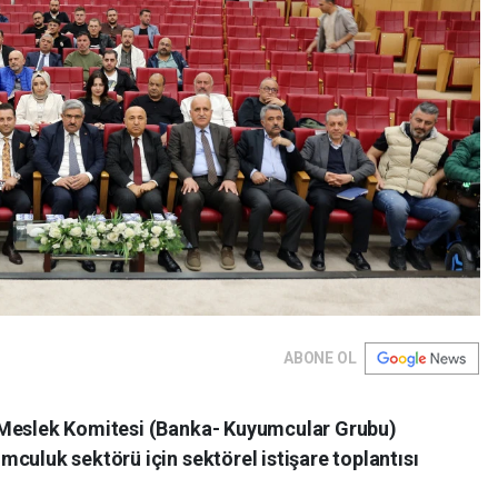
ABONE OL
 Meslek Komitesi (Banka- Kuyumcular Grubu)
culuk sektörü için sektörel istişare toplantısı