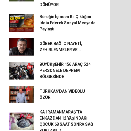
DÖNÜYOR
Böreğin İçinden Kıl Çıktığını
İddia Ederek Sosyal Medyada
Paylaştı
GÖBEK BAĞI CİNAYETİ,
ZEHİRLENMELER VE …
BÜYÜKŞEHİR 156 ARAÇ 524
PERSONELE DEPREM
BÖLGESİNDE
TÜRKKAN'DAN VİDEOLU
ÖZÜR !
KAHRAMANMARAŞ’TA
ENKAZDAN 12 YAŞINDAKİ
ÇOCUK 68 SAAT SONRA SAĞ
KURTARILDI