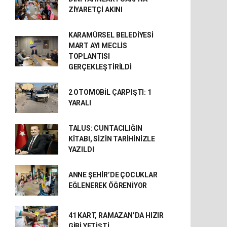
ZİYARETÇİ AKINI
KARAMÜRSEL BELEDİYESİ
MART AYI MECLİS
TOPLANTISI
GERÇEKLEŞTİRİLDİ
2 OTOMOBİL ÇARPIŞTI: 1
YARALI
TALUS: CUNTACILIĞIN
KİTABI, SİZİN TARİHİNİZLE
YAZILDI
ANNE ŞEHİR’DE ÇOCUKLAR
EĞLENEREK ÖĞRENİYOR
41 KART, RAMAZAN’DA HIZIR
GİBİ YETİŞTİ