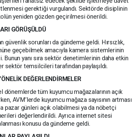
üşterileri rahatsız edecek şekilde işletmeye davet
tlenmesi gerektiği vurgulandı. Sektörde disiplinin
lün yeniden gözden geçirilmesi önerildi.
LARI GÖRÜŞÜLDÜ
 güvenlik sorunları da gündeme geldi. Hırsızlık,
 önüne geçebilmek amacıyla kamera sistemlerinin
i. Bunun yanı sıra sektör denetimlerinin daha etkin
r sektör temsilcileri tarafından paylaşıldı.
YÖNELİK DEĞERLENDİRMELER
zel dönemlerde tüm kuyumcu mağazalarının açık
lirken, AVM’lerde kuyumcu mağaza sayısının artması
 pazar günleri açık olabilmesi ya da nöbetçi
leri değerlendirildi. Ayrıca internet sitesi
ınlanması konusu da gündeme geldi.
NLAR PAYLAŞILDI