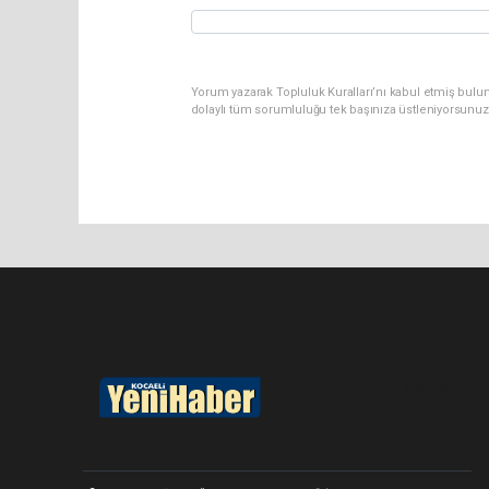
Yorum yazarak Topluluk Kuralları’nı kabul etmiş bulu
dolaylı tüm sorumluluğu tek başınıza üstleniyorsunuz
Pro-0.049