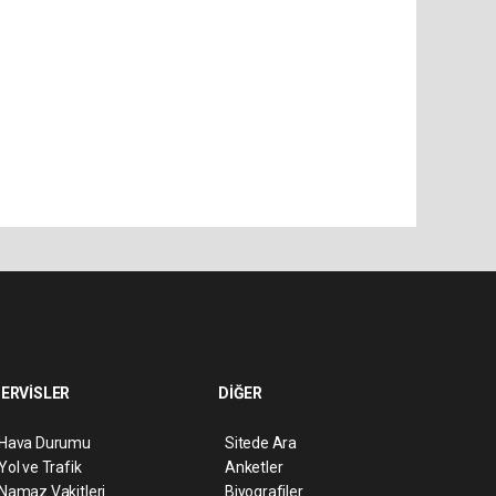
ERVİSLER
DİĞER
Hava Durumu
Sitede Ara
Yol ve Trafik
Anketler
Namaz Vakitleri
Biyografiler