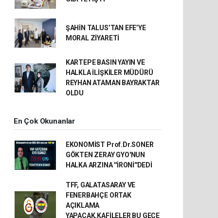
ŞAHİN TALUS’TAN EFE’YE
MORAL ZİYARETİ
KARTEPE BASIN YAYIN VE
HALKLA İLİŞKİLER MÜDÜRÜ
REYHAN ATAMAN BAYRAKTAR
OLDU
En Çok Okunanlar
EKONOMİST Prof.Dr.SONER
GÖKTEN ZERAY GYO'NUN
HALKA ARZINA ''İRONİ''DEDİ
TFF, GALATASARAY VE
FENERBAHÇE ORTAK
AÇIKLAMA
YAPACAK.KAFİLELER BU GECE