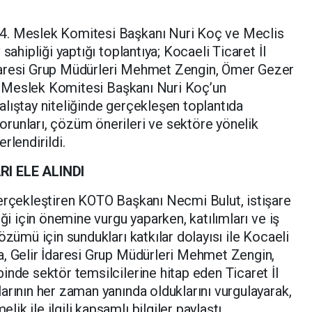
4. Meslek Komitesi Başkanı Nuri Koç ve Meclis
sahipliği yaptığı toplantıya; Kocaeli Ticaret İl
daresi Grup Müdürleri Mehmet Zengin, Ömer Gezer
14. Meslek Komitesi Başkanı Nuri Koç’un
lıştay niteliğinde gerçekleşen toplantıda
runları, çözüm önerileri ve sektöre yönelik
rlendirildi.
 ELE ALINDI
gerçekleştiren KOTO Başkanı Necmi Bulut, istişare
eği için önemine vurgu yaparken, katılımları ve iş
özümü için sundukları katkılar dolayısı ile Kocaeli
a, Gelir İdaresi Grup Müdürleri Mehmet Zengin,
inde sektör temsilcilerine hitap eden Ticaret İl
arının her zaman yanında olduklarını vurgulayarak,
k ile ilgili kapsamlı bilgiler paylaştı.