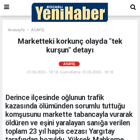
Anasayfa
ASAYİŞ
Marketteki korkunç olayda "tek
kurşun" detayı
ASAYİŞ
01.06.2026 - 18:18, Güncelleme: 01.06.2026 - 18:18
Derince ilçesinde oğlunun trafik
kazasında ölümünden sorumlu tuttuğu
komşusunu markette tabancayla vurarak
öldüren ve eşini yaralayan sanığa verilen
toplam 23 yıl hapis cezası Yargıtay
tarafından bozuldu. Yüksek Mahkeme,