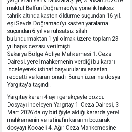
yargılanan sanık Mustafa Ş.'ye; 3 Nisan 2024'te
maktul Belfun Doğramacı'ya yönelik haksız
tahrik altında kasten öldürme suçundan 16 yıl,
eşi Sevda Doğramacı'yı kasten yaralama
suçundan 6 yıl ve ruhsatsız silah
bulundurmaktan 1 yıl olmak üzere toplam 23
yıl hapis cezası verilmişti.
Sakarya Bölge Adliye Mahkemesi 1. Ceza
Dairesi, yerel mahkemenin verdiği bu kararı
inceleyerek istinaf başvurularını esastan
reddetti ve kararı onadı. Bunun üzerine dosya
Yargıtay'a taşındı.
Yargıtay kararı 4 ayrı gerekçeyle bozdu
Dosyayı inceleyen Yargıtay 1. Ceza Dairesi, 3
Mart 2026'da oy birliğiyle aldığı kararda yerel
mahkemenin ve istinafın kararını bozarak
dosyayı Kocaeli 4. Ağır Ceza Mahkemesine