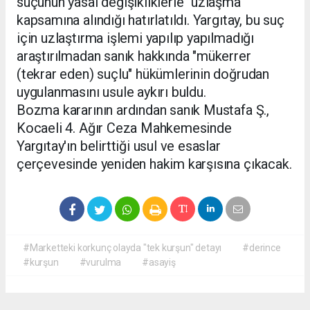
suçunun yasal değişikliklerle "uzlaşma"
kapsamına alındığı hatırlatıldı. Yargıtay, bu suç
için uzlaştırma işlemi yapılıp yapılmadığı
araştırılmadan sanık hakkında "mükerrer
(tekrar eden) suçlu" hükümlerinin doğrudan
uygulanmasını usule aykırı buldu.
Bozma kararının ardından sanık Mustafa Ş.,
Kocaeli 4. Ağır Ceza Mahkemesinde
Yargıtay'ın belirttiği usul ve esaslar
çerçevesinde yeniden hakim karşısına çıkacak.
#Marketteki korkunç olayda "tek kurşun" detayı
#derince
#kurşun
#vurulma
#asayiş