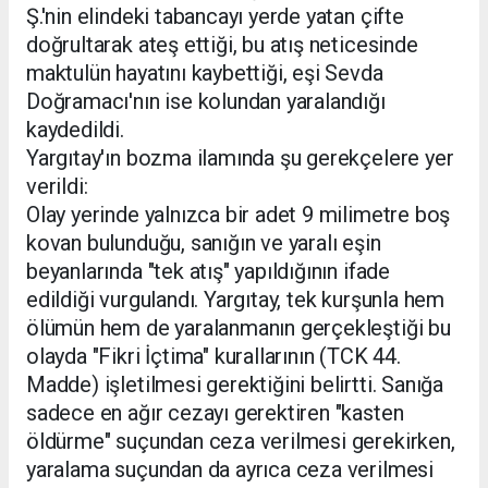
Ş.'nin elindeki tabancayı yerde yatan çifte
doğrultarak ateş ettiği, bu atış neticesinde
maktulün hayatını kaybettiği, eşi Sevda
Doğramacı'nın ise kolundan yaralandığı
kaydedildi.
Yargıtay'ın bozma ilamında şu gerekçelere yer
verildi:
Olay yerinde yalnızca bir adet 9 milimetre boş
kovan bulunduğu, sanığın ve yaralı eşin
beyanlarında "tek atış" yapıldığının ifade
edildiği vurgulandı. Yargıtay, tek kurşunla hem
ölümün hem de yaralanmanın gerçekleştiği bu
olayda "Fikri İçtima" kurallarının (TCK 44.
Madde) işletilmesi gerektiğini belirtti. Sanığa
sadece en ağır cezayı gerektiren "kasten
öldürme" suçundan ceza verilmesi gerekirken,
yaralama suçundan da ayrıca ceza verilmesi