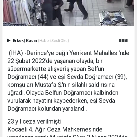
Erkek
|
Kadın
(Haberi Sesli Oku)
(İHA) -Derince'ye bağlı Yenikent Mahallesi'nde
22 Şubat 2022'de yaşanan olayda, bir
süpermarkette alışveriş yapan Belfun
Doğramacı (44) ve eşi Sevda Doğramacı (39),
komşuları Mustafa Ş.'nin silahlı saldırısına
uğradı. Olayda Belfun Doğramacı kalbinden
vurularak hayatını kaybederken, eşi Sevda
Doğramacı kolundan yaralandı.
23 yıl ceza verilmişti
Kocaeli 4. Ağır Ceza Mahkemesinde