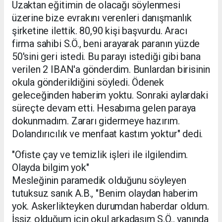
Uzaktan eğitimin de olacağı söylenmesi
üzerine bize evrakını verenleri danışmanlık
şirketine ilettik. 80,90 kişi başvurdu. Aracı
firma sahibi S.Ö., beni arayarak paranın yüzde
50'sini geri istedi. Bu parayı istediği gibi bana
verilen 2 IBAN'a gönderdim. Bunlardan birisinin
okula gönderildiğini söyledi. Ödenek
geleceğinden haberim yoktu. Sonraki aylardaki
süreçte devam etti. Hesabıma gelen paraya
dokunmadım. Zararı gidermeye hazırım.
Dolandırıcılık ve menfaat kastım yoktur" dedi.
"Ofiste çay ve temizlik işleri ile ilgilendim.
Olayda bilgim yok"
Mesleğinin paramedik olduğunu söyleyen
tutuksuz sanık A.B., "Benim olaydan haberim
yok. Askerlikteyken durumdan haberdar oldum.
İşsiz olduğum için okul arkadaşım S.Ö., yanında