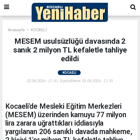
Anasayfa
KOCAELİ
MESEM usulsüzlüğü davasında 2
sanık 2 milyon TL kefaletle tahliye
edildi
KOCAELİ
02.06.2026 - 21:41, Güncelleme: 02.06.2026 - 21:41
Kocaeli'de Mesleki Eğitim Merkezleri
(MESEM) üzerinden kamuyu 77 milyon
lira zarara uğrattıkları iddiasıyla
yargılanan 206 sanıklı davada mahkeme,