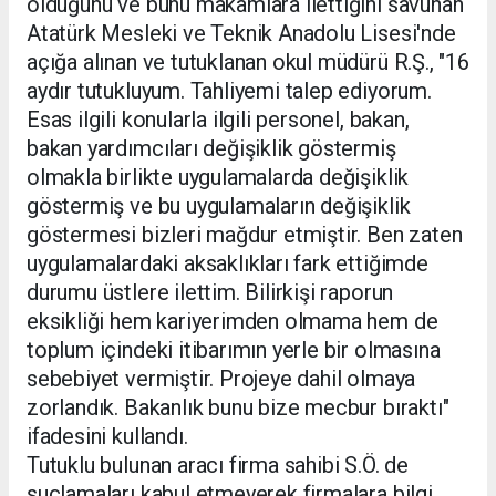
olduğunu ve bunu makamlara ilettiğini savunan
Atatürk Mesleki ve Teknik Anadolu Lisesi'nde
açığa alınan ve tutuklanan okul müdürü R.Ş., "16
aydır tutukluyum. Tahliyemi talep ediyorum.
Esas ilgili konularla ilgili personel, bakan,
bakan yardımcıları değişiklik göstermiş
olmakla birlikte uygulamalarda değişiklik
göstermiş ve bu uygulamaların değişiklik
göstermesi bizleri mağdur etmiştir. Ben zaten
uygulamalardaki aksaklıkları fark ettiğimde
durumu üstlere ilettim. Bilirkişi raporun
eksikliği hem kariyerimden olmama hem de
toplum içindeki itibarımın yerle bir olmasına
sebebiyet vermiştir. Projeye dahil olmaya
zorlandık. Bakanlık bunu bize mecbur bıraktı"
ifadesini kullandı.
Tutuklu bulunan aracı firma sahibi S.Ö. de
suçlamaları kabul etmeyerek firmalara bilgi