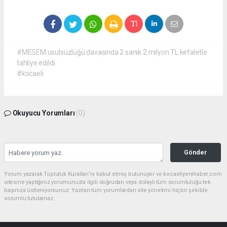
#MESEM usulsüzlüğü davasında 2 sanık 2 milyon TL kefaletle
tahliye edildi
#kocaeli
Okuyucu Yorumları
(0)
Gönder
Yorum yazarak Topluluk Kuralları’nı kabul etmiş bulunuyor ve kocaeliyenihaber.com
sitesine yaptığınız yorumunuzla ilgili doğrudan veya dolaylı tüm sorumluluğu tek
başınıza üstleniyorsunuz. Yazılan tüm yorumlardan site yönetimi hiçbir şekilde
sorumlu tutulamaz.