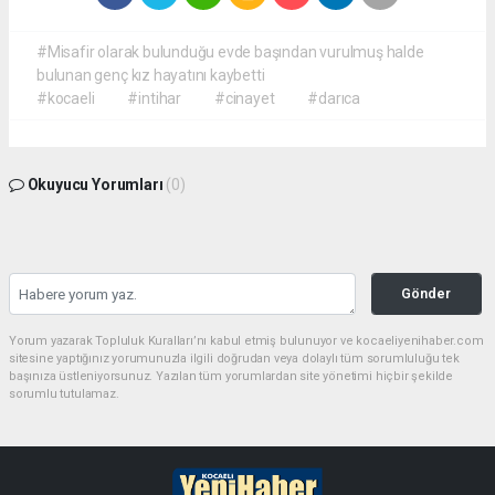
#Misafir olarak bulunduğu evde başından vurulmuş halde
bulunan genç kız hayatını kaybetti
#kocaeli
#intihar
#cinayet
#darıca
Okuyucu Yorumları
(0)
Gönder
Yorum yazarak Topluluk Kuralları’nı kabul etmiş bulunuyor ve kocaeliyenihaber.com
sitesine yaptığınız yorumunuzla ilgili doğrudan veya dolaylı tüm sorumluluğu tek
başınıza üstleniyorsunuz. Yazılan tüm yorumlardan site yönetimi hiçbir şekilde
sorumlu tutulamaz.