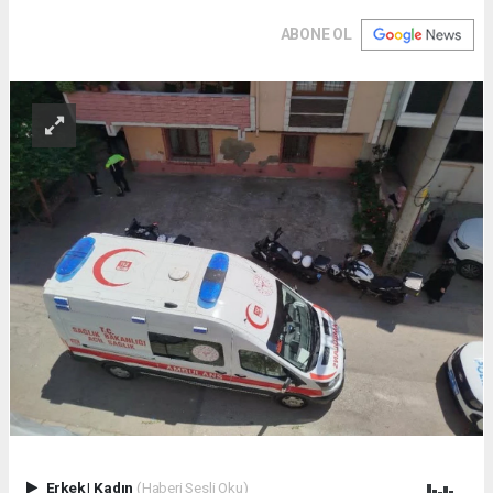
ABONE OL
Erkek
|
Kadın
(Haberi Sesli Oku)