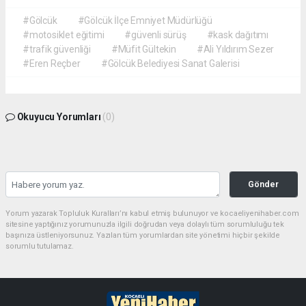
#Gölcük
#Gölcük İlçe Emniyet Müdürlüğü
#motosiklet eğitimi
#güvenli sürüş
#kask dağıtımı
#trafik güvenliği
#Müfit Gültekin
#Ali Yıldırım Sezer
#Eren Reçber
#Gölcük Belediyesi Sanat Galerisi
Okuyucu Yorumları
(0)
Gönder
Yorum yazarak Topluluk Kuralları’nı kabul etmiş bulunuyor ve kocaeliyenihaber.com
sitesine yaptığınız yorumunuzla ilgili doğrudan veya dolaylı tüm sorumluluğu tek
başınıza üstleniyorsunuz. Yazılan tüm yorumlardan site yönetimi hiçbir şekilde
sorumlu tutulamaz.