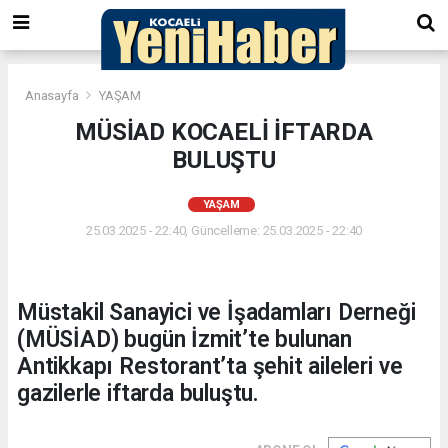
Anasayfa
YAŞAM
MÜSİAD KOCAELİ İFTARDA
BULUŞTU
YAŞAM
25.03.2025 - 22:40, Güncelleme: 25.03.2025 - 22:40
Müstakil Sanayici ve İşadamları Derneği
(MÜSİAD) bugün İzmit’te bulunan
Antikkapı Restorant’ta şehit aileleri ve
gazilerle iftarda buluştu.