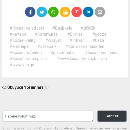
#Kocaeli belediyesi
#Başiskele
#gölcük
#kartepe
#Karamürsel
#Dilovası
#gebze
#Kocaeli valiliği
#cinayet
#intihar
#kaza
#eriklitepe
#sekapark
#Son dakika haberleri
#Kocaeli haberleri
#gölcük haber
#Kocaeli yenihaber
#Kocaeli haber portalı
#www.kocaeliyenihaber.com
#www.yenigo
Okuyucu Yorumları
(0)
Gönder
Yorum yazarak Topluluk Kuralları’nı kabul etmiş bulunuyor ve kocaeliyenihaber.com