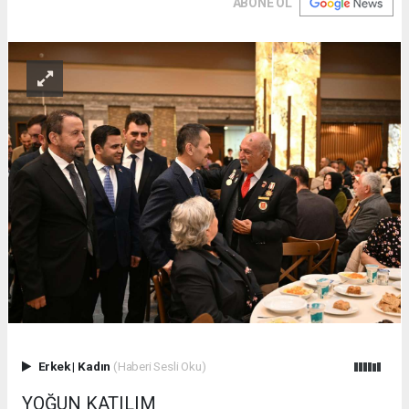
ABONE OL
Erkek
|
Kadın
(Haberi Sesli Oku)
YOĞUN KATILIM