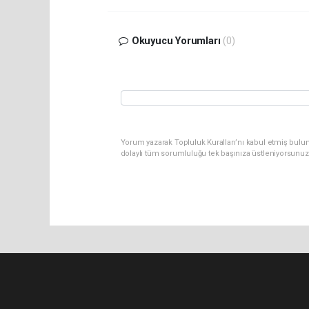
Okuyucu Yorumları
(0)
Yorum yazarak Topluluk Kuralları’nı kabul etmiş bulu
dolaylı tüm sorumluluğu tek başınıza üstleniyorsunuz