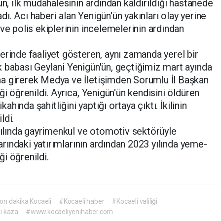
ün, ilk müdahalesinin ardından kaldırıldığı hastanede
. Acı haberi alan Yenigün'ün yakınları olay yerine
ve polis ekiplerinin incelemelerinin ardından
erinde faaliyet gösteren, aynı zamanda yerel bir
 babası Geylani Yenigün'ün, geçtiğimiz mart ayında
a girerek Medya ve İletişimden Sorumlu İl Başkan
ği öğrenildi. Ayrıca, Yenigün'ün kendisini öldüren
kahında şahitliğini yaptığı ortaya çıktı. İkilinin
ldi.
 yılında gayrimenkul ve otomotiv sektörüyle
larındaki yatırımlarının ardından 2023 yılında yeme-
i öğrenildi.
on dakika Kocaeli
#Kocaeli haber
#Kocaeli valiliği
i kaza
#www.kocaeliyenihaber.com