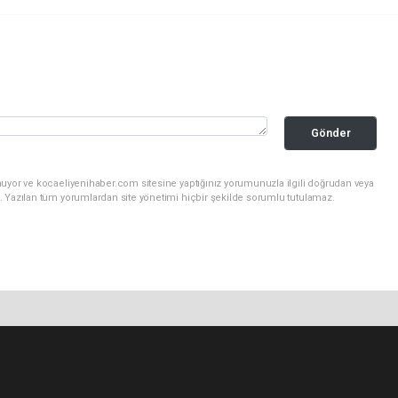
Gönder
nuyor ve kocaeliyenihaber.com sitesine yaptığınız yorumunuzla ilgili doğrudan veya
. Yazılan tüm yorumlardan site yönetimi hiçbir şekilde sorumlu tutulamaz.