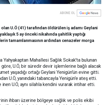
ABONE OL
ı olan U.Ö (41) tarafından öldürülen iş adamı Geylani
 yaklaşık 5 ay önceki nikahında şahitlik yaptığı
melerin tamamlanmasının ardından cenazeler morga
nda Yahyakaptan Mahallesi Sağlık Sokak'ta bulunan
göre, U.Ö, bir süredir devir işlemlerine bağlı alacak
t yaşadığı ortağı Geylani Yenigün'ün evine gitti.
dan U.Ö, yanındaki tabancayla Yenigün'e ateş etti.
inen U.Ö, aynı silahla kendini vurarak intihar etti.
rinin ihbarı üzerine bölgeye sağlık ve polis ekibi