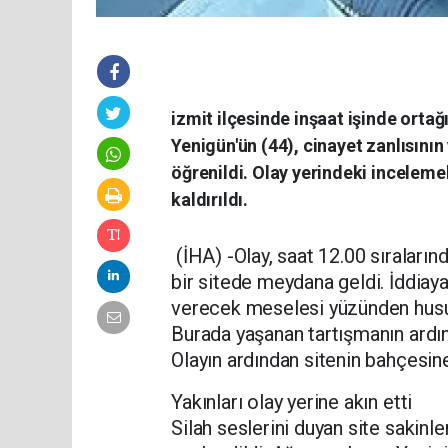
izmit ilçesinde inşaat işinde ortağ
Yenigün'ün (44), cinayet zanlısının
öğrenildi. Olay yerindeki incele
kaldırıldı.
(İHA) -Olay, saat 12.00 sıraları
bir sitede meydana geldi. İddiaya 
verecek meselesi yüzünden husume
Burada yaşanan tartışmanın ardın
Olayın ardından sitenin bahçesine 
Yakınları olay yerine akın etti
Silah seslerini duyan site sakinle