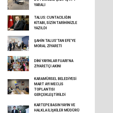
YARALI
TALUS: CUNTACILIĞIN
KİTABI, SİZİN TARİHİNİZLE
YAZILDI
ŞAHİN TALUS’TAN EFE’YE
MORAL ZİYARETİ
DİNİ YAYINLAR FUARI’NA
ZİYARETÇİ AKINI
KARAMÜRSEL BELEDİYESİ
MART AYI MECLİS
TOPLANTISI
GERÇEKLEŞTİRİLDİ
KARTEPE BASIN YAYIN VE
HALKLA İLİŞKİLER MÜDÜRÜ