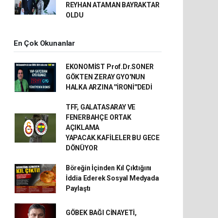
REYHAN ATAMAN BAYRAKTAR
OLDU
En Çok Okunanlar
EKONOMİST Prof.Dr.SONER
GÖKTEN ZERAY GYO'NUN
HALKA ARZINA ''İRONİ''DEDİ
TFF, GALATASARAY VE
FENERBAHÇE ORTAK
AÇIKLAMA
YAPACAK.KAFİLELER BU GECE
DÖNÜYOR
Böreğin İçinden Kıl Çıktığını
İddia Ederek Sosyal Medyada
Paylaştı
GÖBEK BAĞI CİNAYETİ,