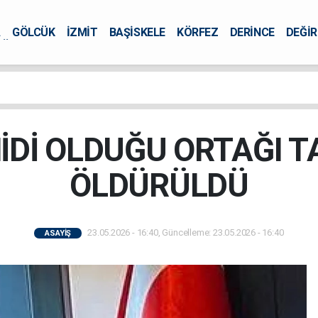
A
GÖLCÜK
İZMİT
BAŞİSKELE
KÖRFEZ
DERİNCE
DEĞİ
ÜRSEL
İDİ OLDUĞU ORTAĞI 
ÖLDÜRÜLDÜ
23.05.2026 - 16:40, Güncelleme: 23.05.2026 - 16:40
ASAYİŞ