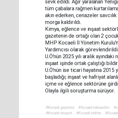
sevk edildi. Ağır yaralanan Yenig
tüm çabalara rağmen kurtarılamadı
akın ederken, cenazeler savcılık 
morga kaldırıldı.
Kimya, eğlence ve inşaat sektörl
gazetenin de ortağı olan 2 çocuk
MHP Kocaeli İl Yönetim Kurulu'n
Yardımcısı olarak görevlendirildi
U.Ö'nün 2025 yılı aralık ayındaki ni
inşaat işinde ortak çalıştığı bildiri
U.Ö'nün ise ticari hayatına 2015
başladığı; inşaat ve hafriyat alan
içme ve eğlence sektörüne girdiğ
Olayla ilgili soruşturma sürüyor.
#Kocaeli gazetesi
#Kocaeli habaerleri
#s
#Kocaeli cinayet
#Kocaeli intihar
#Kocael