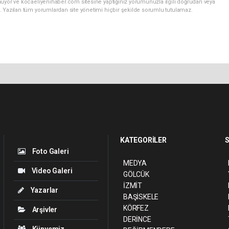
nuyor ve kocaeliyenihaber.com sitesine yaptığınız yorumunuzla ilgili doğrudan veya
. Yazılan tüm yorumlardan site yönetimi hiçbir şekilde sorumlu tutulamaz.
KATEGORİLER
S
Foto Galeri
MEDYA
Video Galeri
GÖLCÜK
İZMİT
Yazarlar
BAŞİSKELE
KÖRFEZ
Arşivler
DERİNCE
Künyemiz