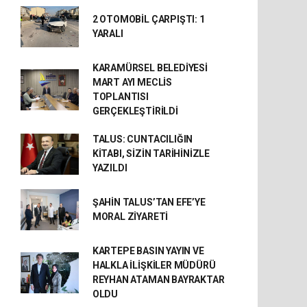
2 OTOMOBİL ÇARPIŞTI: 1
YARALI
KARAMÜRSEL BELEDİYESİ
MART AYI MECLİS
TOPLANTISI
GERÇEKLEŞTİRİLDİ
TALUS: CUNTACILIĞIN
KİTABI, SİZİN TARİHİNİZLE
YAZILDI
ŞAHİN TALUS’TAN EFE’YE
MORAL ZİYARETİ
KARTEPE BASIN YAYIN VE
HALKLA İLİŞKİLER MÜDÜRÜ
REYHAN ATAMAN BAYRAKTAR
OLDU