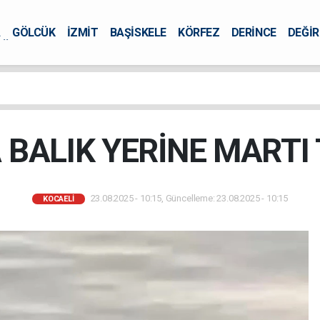
A
GÖLCÜK
İZMİT
BAŞİSKELE
KÖRFEZ
DERİNCE
DEĞİ
ÜRSEL
 BALIK YERİNE MARTI 
23.08.2025 - 10:15, Güncelleme: 23.08.2025 - 10:15
KOCAELİ