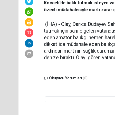
Kocaeli’de balık tutmak isteyen vat
özenli müdahalesiyle martı zarar
(İHA) - Olay, Darıca Dudayev Sahi
tutmak için sahile gelen vatandaş
eden amatör balıkçı hemen harek
dikkatlice müdahale eden balıkçı,
ardından martının sağlık durumunu
denize bıraktı. Olayı gören vatanda
Okuyucu Yorumları
(0)