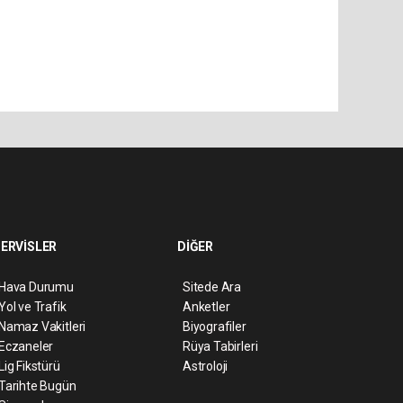
ERVİSLER
DİĞER
Hava Durumu
Sitede Ara
Yol ve Trafik
Anketler
Namaz Vakitleri
Biyografiler
Eczaneler
Rüya Tabirleri
Lig Fikstürü
Astroloji
Tarihte Bugün