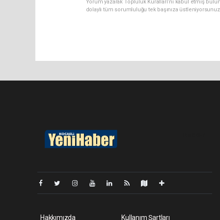
Yorum yazarak Topluluk Kuralları’nı kabul etmiş bulu
dolaylı tüm sorumluluğu tek başınıza üstleniyorsunuz
Pro-0.057
Hakkımızda
Kullanım Şartları