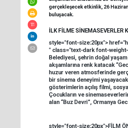
gerçekleşecek etkinlik, 26 Haziran
buluşacak.
İLK
FİLME
SİNEMASEVERLER
style="font-size:20px">
href="
"
class="text-dark
font-weight
Belediyesi,
şehrin
doğal
yaşa
akşamlarına
renk
katacak
“Ge
huzur
veren
atmosferinde
gerç
bir
sinema
deneyimi
yaşayacak
gösterimlerin
açılış
filmi,
sosy
Çocukların
ve
sinemaseverler
alan
“Buz
Devri”,
Ormanya
Ge
style="font-size:20px">
FİLM
Ö