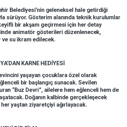
ehir
Belediyesi’nin
geleneksel
hale
getirdiği
yla
sürüyor.
Gösterim
alanında
teknik
kurulumlar
keyifli
bir
akşam
geçirmesi
için
her
detay
sinde
animatör
gösterileri
düzenlenecek,
y
ve
su
ikram
edilecek.
YA’DAN
KARNE
HEDİYESİ
evincini
yaşayan
çocuklara
özel
olarak
ğlenceli
bir
başlangıç
sunacak.
Sevilen
turan
“Buz
Devri”,
ailelere
hem
eğlenceli
hem
de
aşatacak.
Doğanın
kalbinde
gerçekleşecek
ü
her
yaştan
ziyaretçiyi
ağırlayacak.