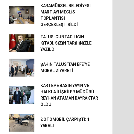
KARAMÜRSEL BELEDİYESİ
MART AYI MECLİS
TOPLANTISI
GERÇEKLEŞTİRİLDİ
TALUS: CUNTACILIĞIN
KİTABI, SİZİN TARİHİNİZLE
YAZILDI
ŞAHİN TALUS’TAN EFE’YE
MORAL ZİYARETİ
KARTEPE BASIN YAYIN VE
HALKLA İLİŞKİLER MÜDÜRÜ
REYHAN ATAMAN BAYRAKTAR
OLDU
2 OTOMOBİL ÇARPIŞTI: 1
YARALI