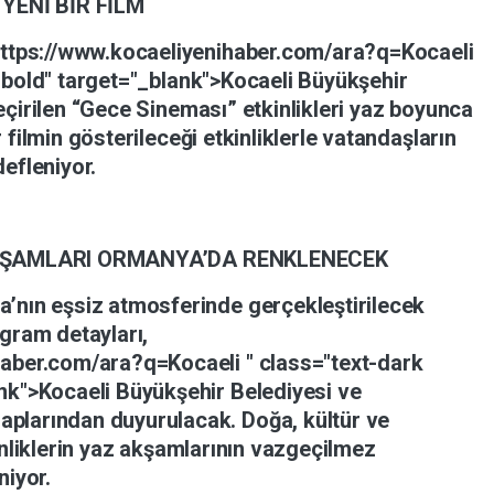
Y
YENİ
BİR
FİLM
https://www.kocaeliyenihaber.com/ara?q=Kocaeli
-bold"
target="_blank">Kocaeli
Büyükşehir
eçirilen
“Gece
Sineması”
etkinlikleri
yaz
boyunca
r
filmin
gösterileceği
etkinliklerle
vatandaşların
efleniyor.
ŞAMLARI
ORMANYA’DA
RENKLENECEK
a’nın
eşsiz
atmosferinde
gerçekleştirilecek
ogram
detayları,
ihaber.com/ara?q=Kocaeli
"
class="text-dark
ank">Kocaeli
Büyükşehir
Belediyesi
ve
aplarından
duyurulacak.
Doğa,
kültür
ve
nliklerin
yaz
akşamlarının
vazgeçilmez
niyor.