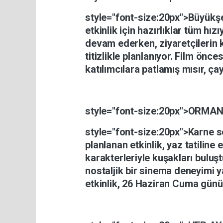
style="font-size:20px">Büyükş
etkinlik
için
hazırlıklar
tüm
hızı
devam
ederken,
ziyaretçilerin
titizlikle
planlanıyor.
Film
önce
katılımcılara
patlamış
mısır,
ça
style="font-size:20px">
ORMAN
style="font-size:20px">Karne
s
planlanan
etkinlik,
yaz
tatiline
e
karakterleriyle
kuşakları
buluş
nostaljik
bir
sinema
deneyimi
y
etkinlik,
26
Haziran
Cuma
gün