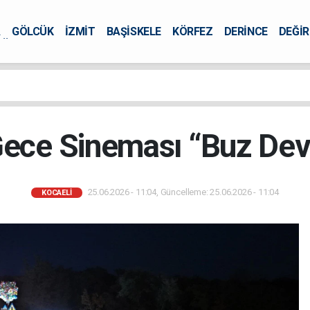
A
GÖLCÜK
İZMİT
BAŞİSKELE
KÖRFEZ
DERİNCE
DEĞİ
ÜRSEL
ce Sineması “Buz Devri
25.06.2026 - 11:04, Güncelleme: 25.06.2026 - 11:04
KOCAELİ