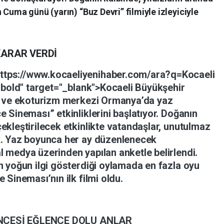
 Cuma günü (yarın) “Buz Devri” filmiyle izleyiciyle
KARAR
VERDİ
https://www.kocaeliyenihaber.com/ara?q=Kocaeli
-bold"
target="_blank">Kocaeli
Büyükşehir
m
ve
ekoturizm
merkezi
Ormanya’da
yaz
ce
Sineması”
etkinliklerini
başlatıyor.
Doğanın
ekleştirilecek
etkinlikte
vatandaşlar,
unutulmaz
.
Yaz
boyunca
her
ay
düzenlenecek
al
medya
üzerinden
yapılan
anketle
belirlendi.
in
yoğun
ilgi
gösterdiği
oylamada
en
fazla
oyu
ce
Sineması’nın
ilk
filmi
oldu.
NCESİ
EĞLENCE
DOLU
ANLAR