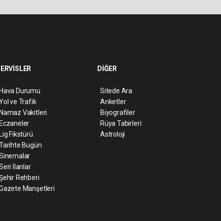
ERVİSLER
DİĞER
Hava Durumu
Sitede Ara
Yol ve Trafik
Anketler
Namaz Vakitleri
Biyografiler
Eczaneler
Rüya Tabirleri
Lig Fikstürü
Astroloji
Tarihte Bugün
Sinemalar
Seri İlanlar
Şehir Rehberi
Gazete Manşetleri