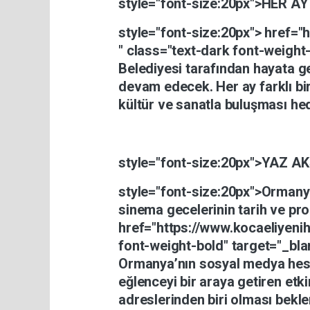
style="font-size:20px">
HER
A
style="font-size:20px">
href="
"
class="text-dark
font-weight
Belediyesi
tarafından
hayata
g
devam
edecek.
Her
ay
farklı
bi
kültür
ve
sanatla
buluşması
hed
style="font-size:20px">
YAZ
AK
style="font-size:20px">Ormany
sinema
gecelerinin
tarih
ve
pr
href="https://www.kocaeliyen
font-weight-bold"
target="_bl
Ormanya’nın
sosyal
medya
hes
eğlenceyi
bir
araya
getiren
etki
adreslerinden
biri
olması
bekle