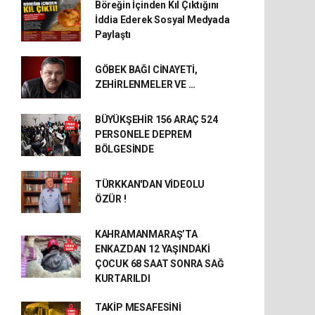
Böreğin İçinden Kıl Çıktığını
İddia Ederek Sosyal Medyada
Paylaştı
GÖBEK BAĞI CİNAYETİ,
ZEHİRLENMELER VE …
BÜYÜKŞEHİR 156 ARAÇ 524
PERSONELE DEPREM
BÖLGESİNDE
TÜRKKAN'DAN VİDEOLU
ÖZÜR !
KAHRAMANMARAŞ’TA
ENKAZDAN 12 YAŞINDAKİ
ÇOCUK 68 SAAT SONRA SAĞ
KURTARILDI
TAKİP MESAFESİNİ