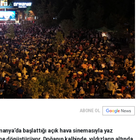
ABONE OL
manya’da başlattığı açık hava sinemasıyla yaz
e dönüştürüyor. Doğanın kalbinde, yıldızların altında