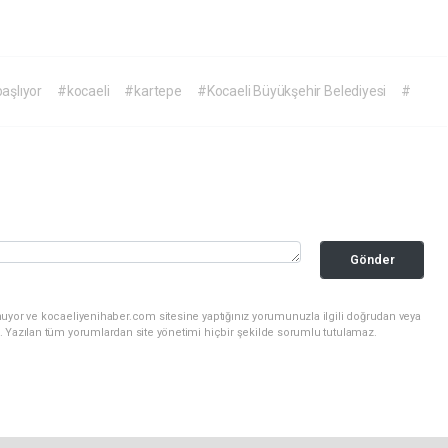
aşlıyor
#kocaeli
#kartepe
#Kocaeli Büyükşehir Belediyesi
#
Gönder
nuyor ve kocaeliyenihaber.com sitesine yaptığınız yorumunuzla ilgili doğrudan veya
. Yazılan tüm yorumlardan site yönetimi hiçbir şekilde sorumlu tutulamaz.