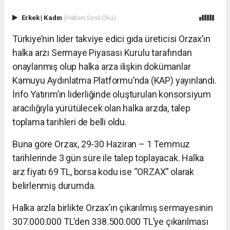
Erkek
|
Kadın
(Haberi Sesli Oku)
Türkiye’nin lider takviye edici gıda üreticisi Orzax’ın
halka arzı Sermaye Piyasası Kurulu tarafından
onaylanmış olup halka arza ilişkin dokümanlar
Kamuyu Aydınlatma Platformu’nda (KAP) yayınlandı.
İnfo Yatırım’ın liderliğinde oluşturulan konsorsiyum
aracılığıyla yürütülecek olan halka arzda, talep
toplama tarihleri de belli oldu.
Buna göre Orzax, 29-30 Haziran – 1 Temmuz
tarihlerinde 3 gün süre ile talep toplayacak. Halka
arz fiyatı 69 TL, borsa kodu ise “ORZAX” olarak
belirlenmiş durumda.
Halka arzla birlikte Orzax’ın çıkarılmış sermayesinin
307.000.000 TL’den 338.500.000 TL’ye çıkarılması