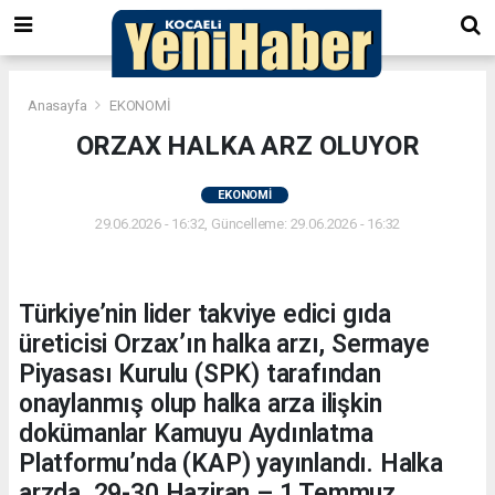
Anasayfa
EKONOMİ
ORZAX HALKA ARZ OLUYOR
EKONOMİ
29.06.2026 - 16:32, Güncelleme: 29.06.2026 - 16:32
Türkiye’nin lider takviye edici gıda
üreticisi Orzax’ın halka arzı, Sermaye
Piyasası Kurulu (SPK) tarafından
onaylanmış olup halka arza ilişkin
dokümanlar Kamuyu Aydınlatma
Platformu’nda (KAP) yayınlandı. Halka
arzda, 29-30 Haziran – 1 Temmuz