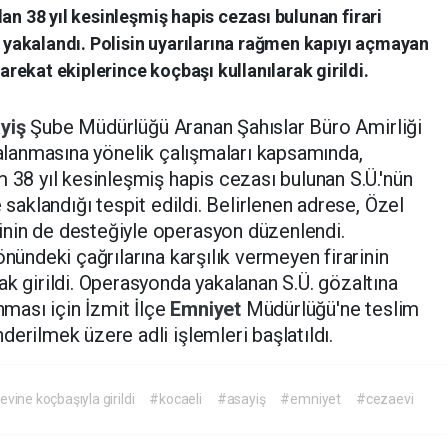
an 38 yıl kesinleşmiş hapis cezası bulunan firari
yakalandı. Polisin uyarılarına rağmen kapıyı açmayan
ekat ekiplerince koçbaşı kullanılarak girildi.
yiş
Şube Müdürlüğü Aranan Şahıslar Büro Amirliği
akalanmasına yönelik çalışmaları kapsamında,
m 38 yıl kesinleşmiş hapis cezası bulunan S.Ü.'nün
 saklandığı tespit edildi. Belirlenen adrese, Özel
nin de desteğiyle operasyon düzenlendi.
önündeki çağrılarına karşılık vermeyen firarinin
ak girildi. Operasyonda yakalanan S.Ü. gözaltına
nması için İzmit İlçe
Emniyet
Müdürlüğü'ne teslim
erilmek üzere adli işlemleri başlatıldı.
vine koçbaşıyla girildi
#kocaeli
#asayiş
#emniyet
#cezaevi