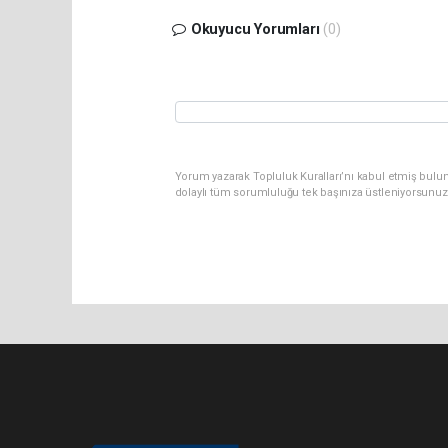
Okuyucu Yorumları
(0)
Yorum yazarak Topluluk Kuralları’nı kabul etmiş bulu
dolaylı tüm sorumluluğu tek başınıza üstleniyorsunuz