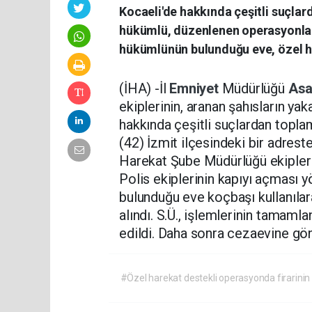
Kocaeli'de hakkında çeşitli suçlard
hükümlü, düzenlenen operasyonla 
hükümlünün bulunduğu eve, özel har
(İHA) -İl
Emniyet
Müdürlüğü
Asa
ekiplerinin, aranan şahısların y
hakkında çeşitli suçlardan topla
(42) İzmit ilçesindeki bir adreste
Harekat Şube Müdürlüğü ekipleri
Polis ekiplerinin kapıyı açması y
bulunduğu eve koçbaşı kullanılar
alındı. S.Ü., işlemlerinin tamamla
edildi. Daha sonra cezaevine gönd
#Özel harekat destekli operasyonda firarinin e