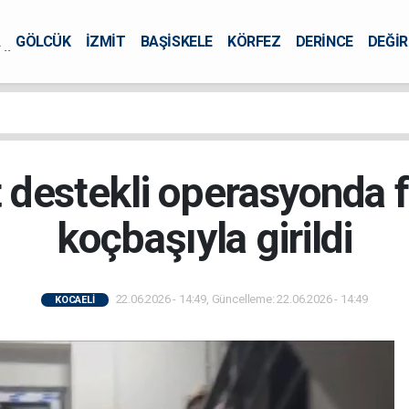
A
GÖLCÜK
İZMİT
BAŞİSKELE
KÖRFEZ
DERİNCE
DEĞİ
ÜRSEL
 destekli operasyonda fi
koçbaşıyla girildi
22.06.2026 - 14:49, Güncelleme: 22.06.2026 - 14:49
KOCAELİ