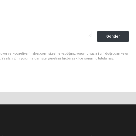
Gönder
nuyor ve kocaeliyenihaber.com sitesine yaptığınız yorumunuzla ilgili doğrudan veya
. Yazılan tüm yorumlardan site yönetimi hiçbir şekilde sorumlu tutulamaz.