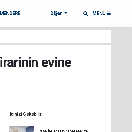
RMENDERE
Diğer
MENÜ
rarinin evine
İlginizi Çekebilir
ŞAHİN TALUS’TAN EFE’YE