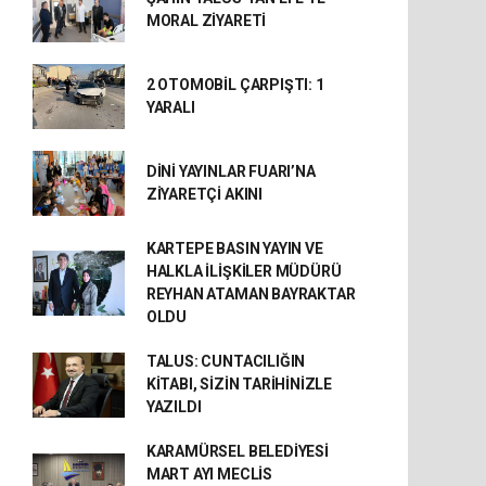
MORAL ZİYARETİ
2 OTOMOBİL ÇARPIŞTI: 1
YARALI
DİNİ YAYINLAR FUARI’NA
ZİYARETÇİ AKINI
KARTEPE BASIN YAYIN VE
HALKLA İLİŞKİLER MÜDÜRÜ
REYHAN ATAMAN BAYRAKTAR
OLDU
TALUS: CUNTACILIĞIN
KİTABI, SİZİN TARİHİNİZLE
YAZILDI
KARAMÜRSEL BELEDİYESİ
MART AYI MECLİS