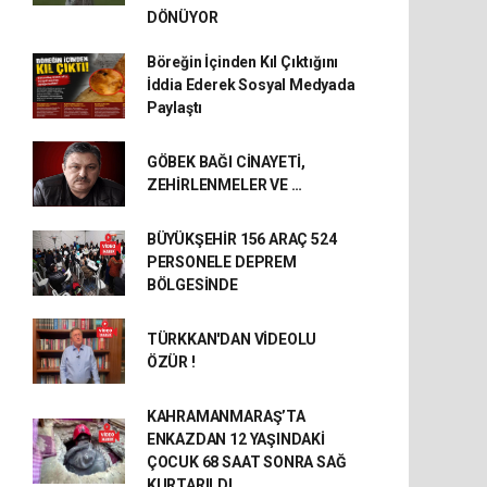
DÖNÜYOR
Böreğin İçinden Kıl Çıktığını
İddia Ederek Sosyal Medyada
Paylaştı
GÖBEK BAĞI CİNAYETİ,
ZEHİRLENMELER VE …
BÜYÜKŞEHİR 156 ARAÇ 524
PERSONELE DEPREM
BÖLGESİNDE
TÜRKKAN'DAN VİDEOLU
ÖZÜR !
KAHRAMANMARAŞ’TA
ENKAZDAN 12 YAŞINDAKİ
ÇOCUK 68 SAAT SONRA SAĞ
KURTARILDI