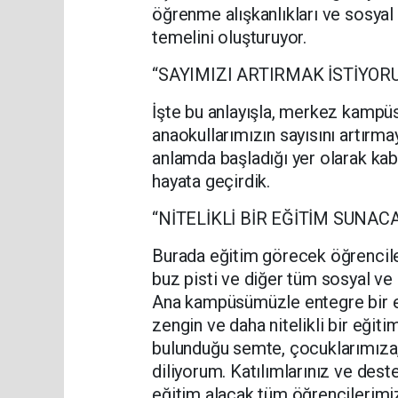
öğrenme alışkanlıkları ve sosyal y
temelini oluşturuyor.
“SAYIMIZI ARTIRMAK İSTİYOR
İşte bu anlayışla, merkez kampüs
anaokullarımızın sayısını artırm
anlamda başladığı yer olarak kab
hayata geçirdik.
“NİTELİKLİ BİR EĞİTİM SUNAC
Burada eğitim görecek öğrenci
buz pisti ve diğer tüm sosyal ve
Ana kampüsümüzle entegre bir e
zengin ve daha nitelikli bir eği
bulunduğu semte, çocuklarımıza, 
diliyorum. Katılımlarınız ve dest
eğitim alacak tüm öğrencilerimiz