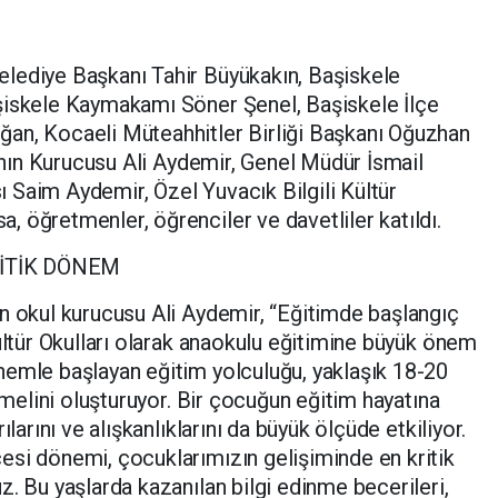
lediye Başkanı Tahir Büyükakın, Başiskele
şiskele Kaymakamı Söner Şenel, Başiskele İlçe
an, Kocaeli Müteahhitler Birliği Başkanı Oğuzhan
rının Kurucusu Ali Aydemir, Genel Müdür İsmail
 Saim Aydemir, Özel Yuvacık Bilgili Kültür
 öğretmenler, öğrenciler ve davetliler katıldı.
RİTİK DÖNEM
n okul kurucusu Ali Aydemir, “Eğitimde başlangıç
Kültür Okulları olarak anaokulu eğitimine büyük önem
nemle başlayan eğitim yolculuğu, yaklaşık 18-20
temelini oluşturuyor. Bir çocuğun eğitim hayatına
larını ve alışkanlıklarını da büyük ölçüde etkiliyor.
esi dönemi, çocuklarımızın gelişiminde en kritik
z. Bu yaşlarda kazanılan bilgi edinme becerileri,