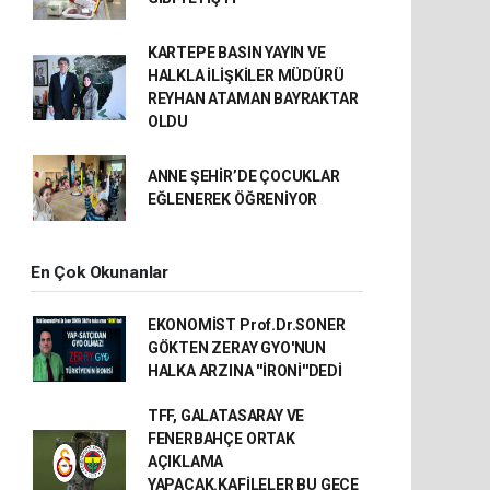
KARTEPE BASIN YAYIN VE
HALKLA İLİŞKİLER MÜDÜRÜ
REYHAN ATAMAN BAYRAKTAR
OLDU
ANNE ŞEHİR’DE ÇOCUKLAR
EĞLENEREK ÖĞRENİYOR
En Çok Okunanlar
EKONOMİST Prof.Dr.SONER
GÖKTEN ZERAY GYO'NUN
HALKA ARZINA ''İRONİ''DEDİ
TFF, GALATASARAY VE
FENERBAHÇE ORTAK
AÇIKLAMA
YAPACAK.KAFİLELER BU GECE