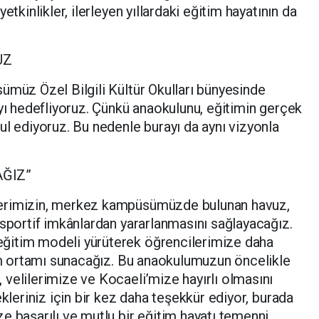
etkinlikler, ilerleyen yıllardaki eğitim hayatının da
UZ
ümüz Özel Bilgili Kültür Okulları bünyesinde
ayı hedefliyoruz. Çünkü anaokulunu, eğitimin gerçek
ul ediyoruz. Bu nedenle burayı da aynı vizyonla
AĞIZ”
lerimizin, merkez kampüsümüzde bulunan havuz,
 sportif imkânlardan yararlanmasını sağlayacağız.
ğitim modeli yürüterek öğrencilerimize daha
tim ortamı sunacağız. Bu anaokulumuzun öncelikle
velilerimize ve Kocaeli’mize hayırlı olmasını
ekleriniz için bir kez daha teşekkür ediyor, burada
e başarılı ve mutlu bir eğitim hayatı temenni