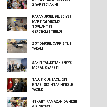
ZİYARETÇİ AKINI
KARAMÜRSEL BELEDİYESİ
MART AYI MECLİS
TOPLANTISI
GERÇEKLEŞTİRİLDİ
2 OTOMOBİL ÇARPIŞTI: 1
YARALI
ŞAHİN TALUS’TAN EFE’YE
MORAL ZİYARETİ
TALUS: CUNTACILIĞIN
KİTABI, SİZİN TARİHİNİZLE
YAZILDI
41 KART, RAMAZAN’DA HIZIR
GİBİ YETİŞTİ