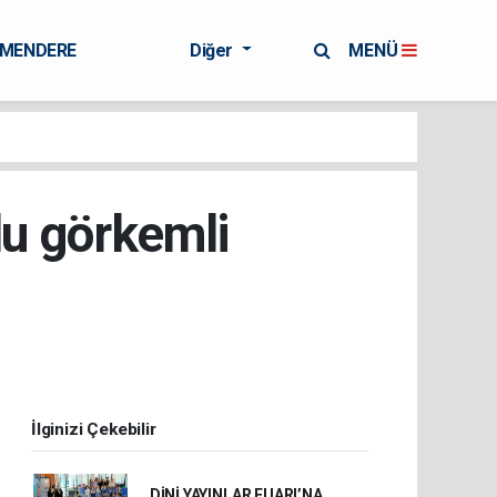
RMENDERE
Diğer
MENÜ
lu görkemli
İlginizi Çekebilir
DİNİ YAYINLAR FUARI’NA