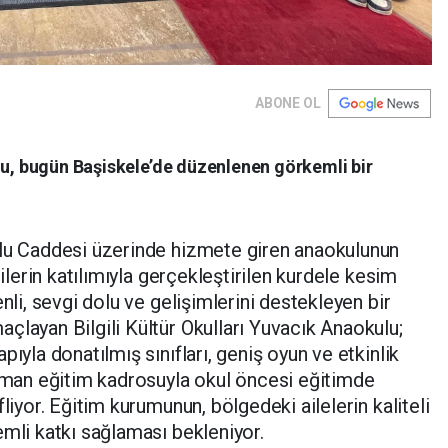
ABONE OL
lu, bugün Başiskele’de düzenlenen görkemli bir
ğlu Caddesi üzerinde hizmete giren anaokulunun
lilerin katılımıyla gerçekleştirilen kurdele kesim
nli, sevgi dolu ve gelişimlerini destekleyen bir
çlayan Bilgili Kültür Okulları Yuvacık Anaokulu;
pıyla donatılmış sınıfları, geniş oyun ve etkinlik
uzman eğitim kadrosuyla okul öncesi eğitimde
liyor. Eğitim kurumunun, bölgedeki ailelerin kaliteli
emli katkı sağlaması bekleniyor.