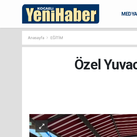
MEDY
KARAM
Anasayfa
EĞİTİM
Özel Yuvac