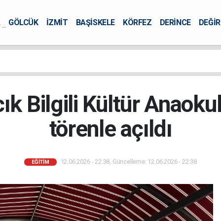
A
GÖLCÜK
İZMİT
BAŞİSKELE
KÖRFEZ
DERİNCE
DEĞİ
ÜRSEL
ık Bilgili Kültür Anaoku
törenle açıldı
12.06.2026 - 22:38, Güncelleme: 12.06.2026 - 22:38
EĞİTİM