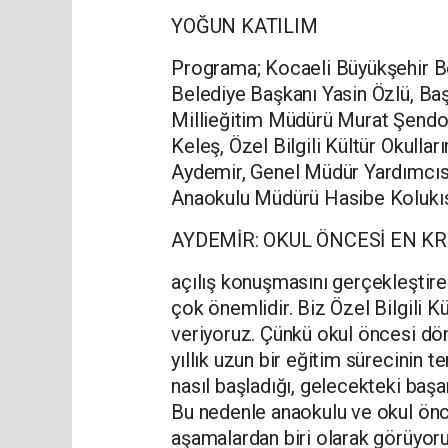
YOĞUN KATILIM
Programa; Kocaeli Büyükşehir Be
Belediye Başkanı Yasin Özlü, Ba
Millieğitim Müdürü Murat Şendoğ
Keleş, Özel Bilgili Kültür Okulla
Aydemir, Genel Müdür Yardımcısı
Anaokulu Müdürü Hasibe Kolukısa,
AYDEMİR: OKUL ÖNCESİ EN K
açılış konuşmasını gerçekleştire
çok önemlidir. Biz Özel Bilgili 
veriyoruz. Çünkü okul öncesi dö
yıllık uzun bir eğitim sürecinin 
nasıl başladığı, gelecekteki başarı
Bu nedenle anaokulu ve okul önc
aşamalardan biri olarak görüyoru