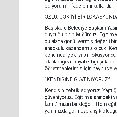
ediyorum” ifadelerini kullandı.
ÖZLÜ: ÇOK İYİ BİR LOKASYOND
Başiskele Belediye Başkanı Yasin
duyduğu bir büyüğümüz. Eğitim ya
bu alana gönül vermiş değerli bi
anaokulu kazandırmış olduk. Kend
konumda, çok iyi bir lokasyonda b
planladığı ve hayal ettiği şekild
öğretmenlerimiz için hayırlı ve ve
“KENDİSİNE GÜVENİYORUZ”
Kendisini tebrik ediyoruz. Yaptığ
güveniyoruz. Eğitim alanındaki y
İzmit’imizin bir değeri. Hem eği
yanımızda görmeye alışık olduğ