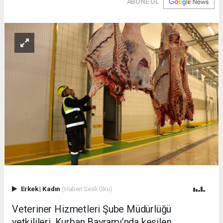
ABONE OL
Erkek
|
Kadın
(Haberi Sesli Oku)
Veteriner Hizmetleri Şube Müdürlüğü
yetkilileri, Kurban Bayramı’nda kesilen