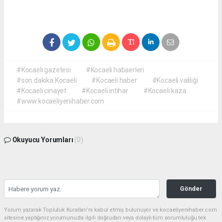
#Kocaeli gazetesi
#Kocaeli habaerleri
#son dakika Kocaeli
#Kocaeli haber
#Kocaeli valiliği
#Kocaeli cinayet
#Kocaeli intihar
#Kocaeli kaza
#www.kocaeliyenihaber.com
Okuyucu Yorumları
(0)
Gönder
Yorum yazarak Topluluk Kuralları’nı kabul etmiş bulunuyor ve kocaeliyenihaber.com
sitesine yaptığınız yorumunuzla ilgili doğrudan veya dolaylı tüm sorumluluğu tek