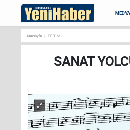
MEDY
KARAM
Anasayfa
EĞİTİM
SANAT YOLCU