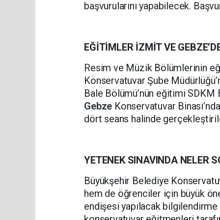
başvurularını yapabilecek. Başv
EĞİTİMLER İZMİT VE GEBZE’
Resim ve Müzik Bölümlerinin eği
Konservatuvar Şube Müdürlüğü’nü
Bale Bölümü’nün eğitimi SDKM Ba
Gebze
Konservatuvar Binası’nda 
dört seans halinde gerçekleştiri
YETENEK SINAVINDA NELER 
Büyükşehir Belediye Konservatuva
hem de öğrenciler için büyük öne
endişesi yapılacak bilgilendirm
konservatuvar eğitmenleri tarafın