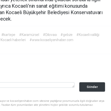
 Ayrıca Kocaeli’nin sanat eğitimi konusunda
an Kocaeli Büyükşehir Belediyesi Konservatuvarı
ilecek.
#kartepe
#Karamürsel
#Dilovası
#gebze
#Kocaeli valiliği
Kocaeli haberleri
#www.kocaeliyenihaber.com
Gönder
nuyor ve kocaeliyenihaber.com sitesine yaptığınız yorumunuzla ilgili doğrudan veya
. Yazılan tüm yorumlardan site yönetimi hiçbir şekilde sorumlu tutulamaz.