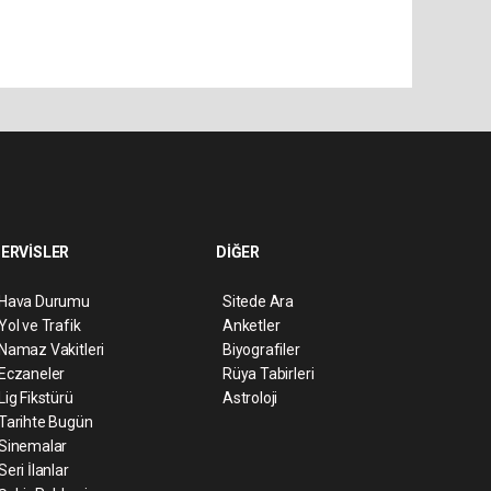
ERVİSLER
DİĞER
Hava Durumu
Sitede Ara
Yol ve Trafik
Anketler
Namaz Vakitleri
Biyografiler
Eczaneler
Rüya Tabirleri
Lig Fikstürü
Astroloji
Tarihte Bugün
Sinemalar
Seri İlanlar