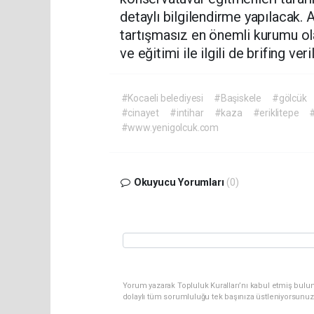
detaylı bilgilendirme yapılacak.
tartışmasız en önemli kurumu ol
ve eğitimi ile ilgili de brifing ver
#Kocaeli belediyesi
#Başiskele
#gölcük
#cinayet
#intihar
#kaza
#eriklitepe
#
#www.yenigolcuk.com
Okuyucu Yorumları
(0)
Yorum yazarak Topluluk Kuralları’nı kabul etmiş bulu
dolaylı tüm sorumluluğu tek başınıza üstleniyorsunuz