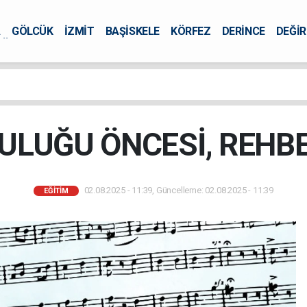
A
GÖLCÜK
İZMİT
BAŞİSKELE
KÖRFEZ
DERİNCE
DEĞİ
ÜRSEL
LUĞU ÖNCESİ, REHBE
02.08.2025 - 11:39, Güncelleme: 02.08.2025 - 11:39
EĞİTİM