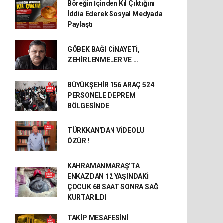
Böreğin İçinden Kıl Çıktığını
İddia Ederek Sosyal Medyada
Paylaştı
GÖBEK BAĞI CİNAYETİ,
ZEHİRLENMELER VE …
BÜYÜKŞEHİR 156 ARAÇ 524
PERSONELE DEPREM
BÖLGESİNDE
TÜRKKAN'DAN VİDEOLU
ÖZÜR !
KAHRAMANMARAŞ’TA
ENKAZDAN 12 YAŞINDAKİ
ÇOCUK 68 SAAT SONRA SAĞ
KURTARILDI
TAKİP MESAFESİNİ