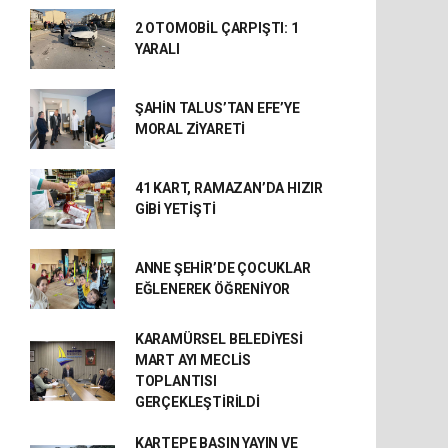
2 OTOMOBİL ÇARPIŞTI: 1
YARALI
ŞAHİN TALUS’TAN EFE’YE
MORAL ZİYARETİ
41 KART, RAMAZAN’DA HIZIR
GİBİ YETİŞTİ
ANNE ŞEHİR’DE ÇOCUKLAR
EĞLENEREK ÖĞRENİYOR
KARAMÜRSEL BELEDİYESİ
MART AYI MECLİS
TOPLANTISI
GERÇEKLEŞTİRİLDİ
KARTEPE BASIN YAYIN VE