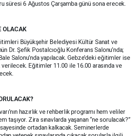
uru süresi 6 Ağustos Çarşamba günü sona erecek.
DE OLACAK
timleri Büyükşehir Belediyesi Kültür Sanat ve
n Dr. Şefik Postalcıoğlu Konferans Salonu’nda;
le Salonu’nda yapılacak. Gebze’deki eğitimler ise
verilecek. Eğitimler 11.00 ile 16.00 arasında ve
lecek.
SORULACAK?
rı’nın hazırlık ve rehberlik programı hem veliler
m taşıyor. Zira sınavlarda yaşanan “ne sorulacak?”
e sayesinde ortadan kalkacak. Seminerlerde
dan yetenek sınavlarında çıkacak sorularla ilgili