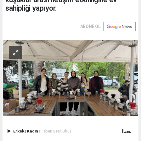
sahipliği yapıyor.
ABONE OL
Erkek
|
Kadın
(Haberi Sesli Oku)