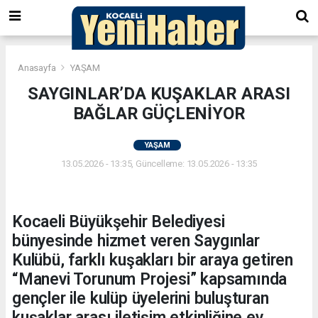
Anasayfa
YAŞAM
SAYGINLAR’DA KUŞAKLAR ARASI
BAĞLAR GÜÇLENİYOR
YAŞAM
13.05.2026 - 13:35, Güncelleme: 13.05.2026 - 13:35
Kocaeli Büyükşehir Belediyesi
bünyesinde hizmet veren Saygınlar
Kulübü, farklı kuşakları bir araya getiren
“Manevi Torunum Projesi” kapsamında
gençler ile kulüp üyelerini buluşturan
kuşaklar arası iletişim etkinliğine ev