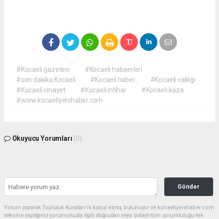
#Kocaeli gazetesi
#Kocaeli habaerleri
#son dakika Kocaeli
#Kocaeli haber
#Kocaeli valiliği
#Kocaeli cinayet
#Kocaeli intihar
#Kocaeli kaza
#www.kocaeliyenihaber.com
Okuyucu Yorumları
(0)
Gönder
Yorum yazarak Topluluk Kuralları’nı kabul etmiş bulunuyor ve kocaeliyenihaber.com
sitesine yaptığınız yorumunuzla ilgili doğrudan veya dolaylı tüm sorumluluğu tek