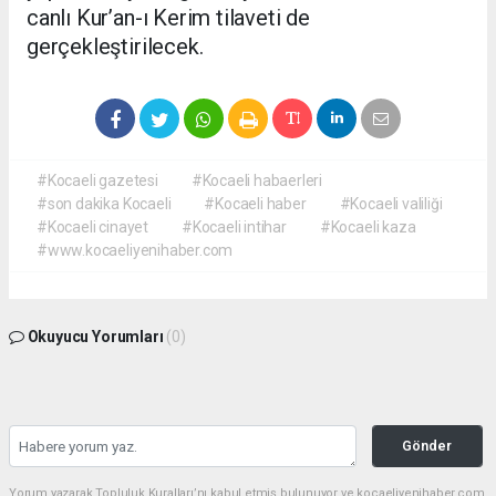
canlı Kur’an-ı Kerim tilaveti de
gerçekleştirilecek.
#Kocaeli gazetesi
#Kocaeli habaerleri
#son dakika Kocaeli
#Kocaeli haber
#Kocaeli valiliği
#Kocaeli cinayet
#Kocaeli intihar
#Kocaeli kaza
#www.kocaeliyenihaber.com
Okuyucu Yorumları
(0)
Gönder
Yorum yazarak Topluluk Kuralları’nı kabul etmiş bulunuyor ve kocaeliyenihaber.com