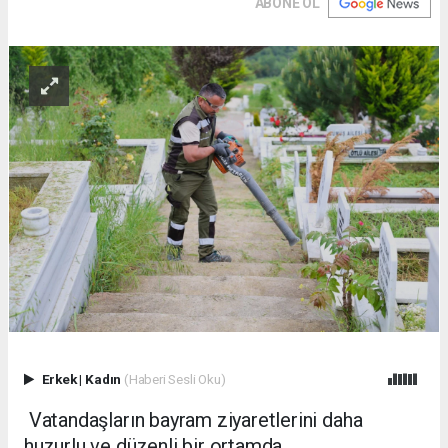
ABONE OL
Erkek
|
Kadın
(Haberi Sesli Oku)
Vatandaşların bayram ziyaretlerini daha
huzurlu ve düzenli bir ortamda