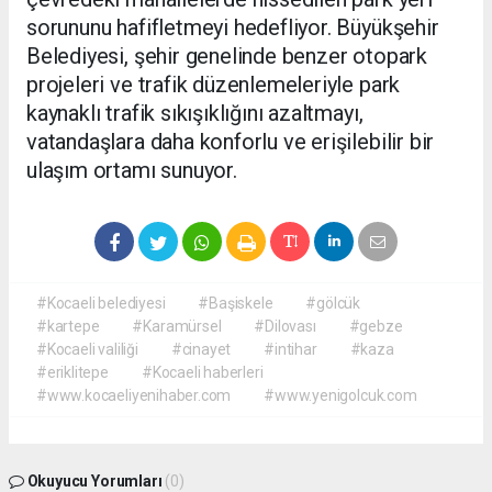
sorununu hafifletmeyi hedefliyor. Büyükşehir
Belediyesi, şehir genelinde benzer otopark
projeleri ve trafik düzenlemeleriyle park
kaynaklı trafik sıkışıklığını azaltmayı,
vatandaşlara daha konforlu ve erişilebilir bir
ulaşım ortamı sunuyor.
#Kocaeli belediyesi
#Başiskele
#gölcük
#kartepe
#Karamürsel
#Dilovası
#gebze
#Kocaeli valiliği
#cinayet
#intihar
#kaza
#eriklitepe
#Kocaeli haberleri
#www.kocaeliyenihaber.com
#www.yenigolcuk.com
Okuyucu Yorumları
(0)