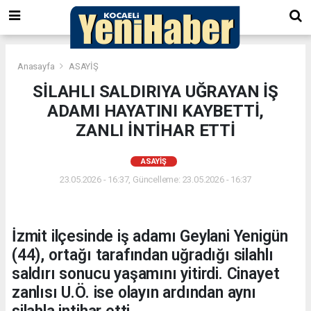
Anasayfa
ASAYİŞ
SİLAHLI SALDIRIYA UĞRAYAN İŞ
ADAMI HAYATINI KAYBETTİ,
ZANLI İNTİHAR ETTİ
ASAYİŞ
23.05.2026 - 16:37, Güncelleme: 23.05.2026 - 16:37
İzmit ilçesinde iş adamı Geylani Yenigün
(44), ortağı tarafından uğradığı silahlı
saldırı sonucu yaşamını yitirdi. Cinayet
zanlısı U.Ö. ise olayın ardından aynı