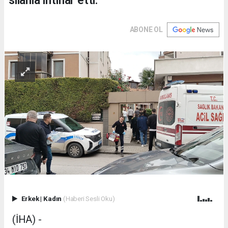
silahla intihar etti.
ABONE OL
Erkek
|
Kadın
(Haberi Sesli Oku)
(İHA) -