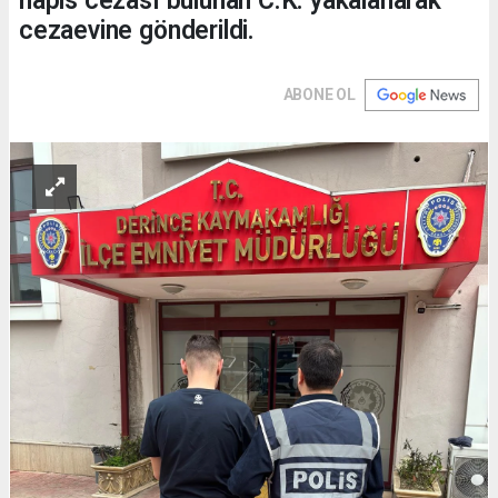
hapis cezası bulunan C.K. yakalanarak
cezaevine gönderildi.
ABONE OL