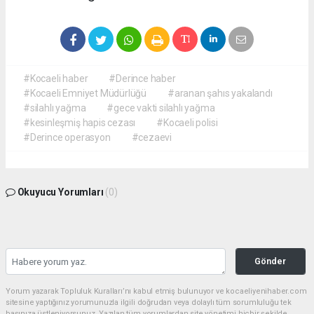
#Kocaeli haber
#Derince haber
#Kocaeli Emniyet Müdürlüğü
#aranan şahıs yakalandı
#silahlı yağma
#gece vakti silahlı yağma
#kesinleşmiş hapis cezası
#Kocaeli polisi
#Derince operasyon
#cezaevi
Okuyucu Yorumları
(0)
Gönder
Yorum yazarak Topluluk Kuralları’nı kabul etmiş bulunuyor ve kocaeliyenihaber.com
sitesine yaptığınız yorumunuzla ilgili doğrudan veya dolaylı tüm sorumluluğu tek
başınıza üstleniyorsunuz. Yazılan tüm yorumlardan site yönetimi hiçbir şekilde