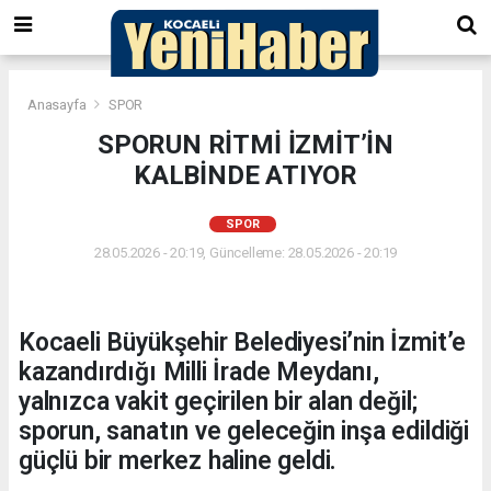
Anasayfa
SPOR
SPORUN RİTMİ İZMİT’İN
KALBİNDE ATIYOR
SPOR
28.05.2026 - 20:19, Güncelleme: 28.05.2026 - 20:19
Kocaeli Büyükşehir Belediyesi’nin İzmit’e
kazandırdığı Milli İrade Meydanı,
yalnızca vakit geçirilen bir alan değil;
sporun, sanatın ve geleceğin inşa edildiği
güçlü bir merkez haline geldi.