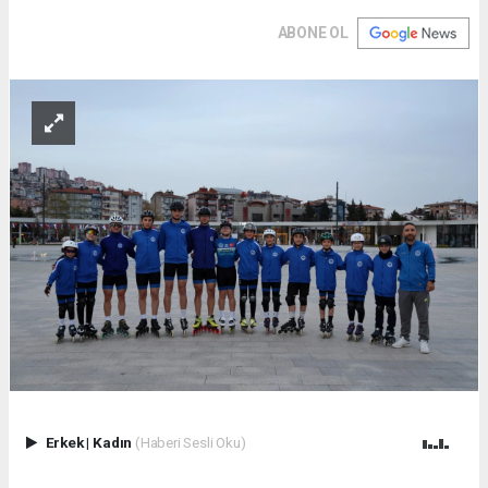
ABONE OL
Erkek
|
Kadın
(Haberi Sesli Oku)