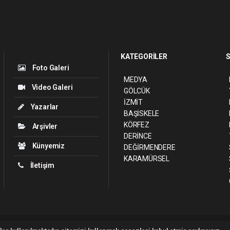
KATEGORİLER
S
Foto Galeri
MEDYA
Video Galeri
GÖLCÜK
İZMİT
Yazarlar
BAŞİSKELE
KÖRFEZ
Arşivler
DERİNCE
Künyemiz
DEĞİRMENDERE
KARAMÜRSEL
İletişim
ght 2026 ©
haber yazılımı
haber paketi
haber scripti
haber yazılım
haber sc