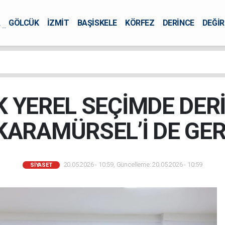
A
GÖLCÜK
İZMİT
BAŞİSKELE
KÖRFEZ
DERİNCE
DEĞİ
ÜRSEL
K YEREL SEÇİMDE DERİ
, KARAMÜRSEL’İ DE GE
20.05.2026 - 10:59, Güncelleme: 20.05.2026 - 10:59
SİYASET