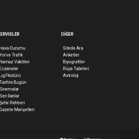
ERVİSLER
DİĞER
Hava Durumu
Sitede Ara
Yol ve Trafik
Anketler
Namaz Vakitleri
Biyografiler
Eczaneler
Rüya Tabirleri
Lig Fikstürü
Astroloji
Tarihte Bugün
Sinemalar
Seri İlanlar
Şehir Rehberi
Gazete Manşetleri
ript
Haber Yazılımı:
Web Aksiyon ®