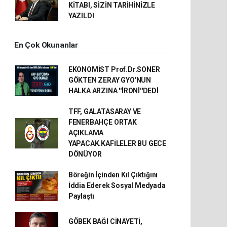
KİTABI, SİZİN TARİHİNİZLE
YAZILDI
En Çok Okunanlar
EKONOMİST Prof.Dr.SONER
GÖKTEN ZERAY GYO'NUN
HALKA ARZINA ''İRONİ''DEDİ
TFF, GALATASARAY VE
FENERBAHÇE ORTAK
AÇIKLAMA
YAPACAK.KAFİLELER BU GECE
DÖNÜYOR
Böreğin İçinden Kıl Çıktığını
İddia Ederek Sosyal Medyada
Paylaştı
GÖBEK BAĞI CİNAYETİ,