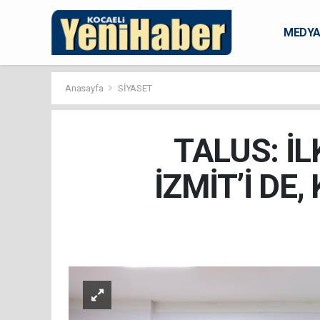
MEDY
KARAM
Anasayfa
SİYASET
TALUS: İL
İZMİT’İ DE