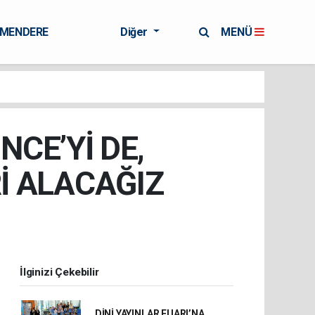
RMENDERE
Diğer
MENÜ
NCE’Yİ DE,
Rİ ALACAĞIZ
İlginizi Çekebilir
DİNİ YAYINLAR FUARI’NA