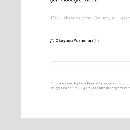
#Talus: İlk yerel seçimde Derince’yi de
#İzmi
Okuyucu Yorumları
(0)
Yorum yazarak Topluluk Kuralları’nı kabul etmiş bulu
dolaylı tüm sorumluluğu tek başınıza üstleniyorsunuz