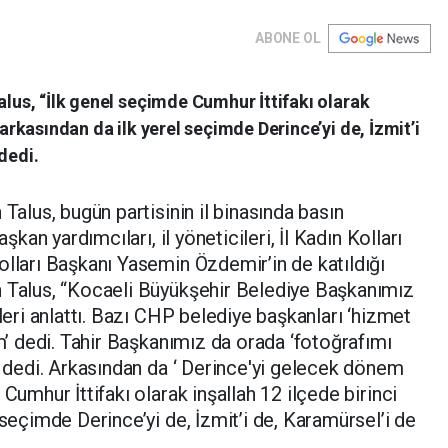
ABONE OL
alus, “İlk genel seçimde Cumhur İttifakı olarak
 arkasından da ilk yerel seçimde Derince’yi de, İzmit’i
dedi.
 Talus, bugün partisinin il binasında basın
aşkan yardımcıları, il yöneticileri, İl Kadın Kolları
olları Başkanı Yasemin Özdemir’in de katıldığı
n Talus, “Kocaeli Büyükşehir Belediye Başkanımız
tleri anlattı. Bazı CHP belediye başkanları ‘hizmet
ım’ dedi. Tahir Başkanımız da orada ‘fotoğrafımı
z’ dedi. Arkasından da ‘ Derince'yi gelecek dönem
Cumhur İttifakı olarak inşallah 12 ilçede birinci
 seçimde Derince’yi de, İzmit’i de, Karamürsel’i de