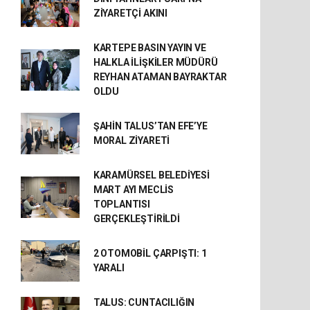
ZİYARETÇİ AKINI
KARTEPE BASIN YAYIN VE
HALKLA İLİŞKİLER MÜDÜRÜ
REYHAN ATAMAN BAYRAKTAR
OLDU
ŞAHİN TALUS’TAN EFE’YE
MORAL ZİYARETİ
KARAMÜRSEL BELEDİYESİ
MART AYI MECLİS
TOPLANTISI
GERÇEKLEŞTİRİLDİ
2 OTOMOBİL ÇARPIŞTI: 1
YARALI
TALUS: CUNTACILIĞIN