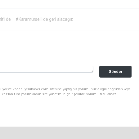
t’i de
#Karamürsel’i de geri alacağız
Gönder
nuyor ve kocaeliyenihaber.com sitesine yaptığınız yorumunuzla ilgili doğrudan veya
. Yazılan tüm yorumlardan site yönetimi hiçbir şekilde sorumlu tutulamaz.