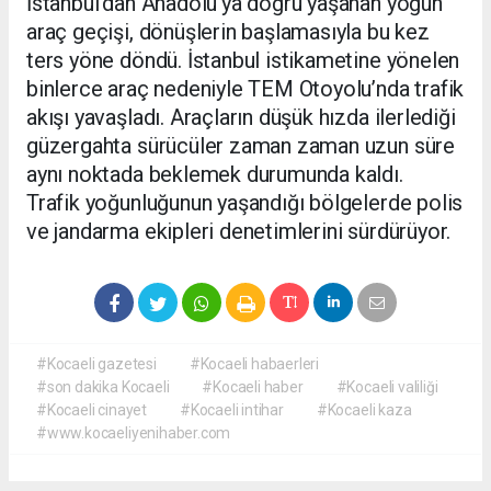
İstanbul’dan Anadolu’ya doğru yaşanan yoğun
araç geçişi, dönüşlerin başlamasıyla bu kez
ters yöne döndü. İstanbul istikametine yönelen
binlerce araç nedeniyle TEM Otoyolu’nda trafik
akışı yavaşladı. Araçların düşük hızda ilerlediği
güzergahta sürücüler zaman zaman uzun süre
aynı noktada beklemek durumunda kaldı.
Trafik yoğunluğunun yaşandığı bölgelerde polis
ve jandarma ekipleri denetimlerini sürdürüyor.
#Kocaeli gazetesi
#Kocaeli habaerleri
#son dakika Kocaeli
#Kocaeli haber
#Kocaeli valiliği
#Kocaeli cinayet
#Kocaeli intihar
#Kocaeli kaza
#www.kocaeliyenihaber.com