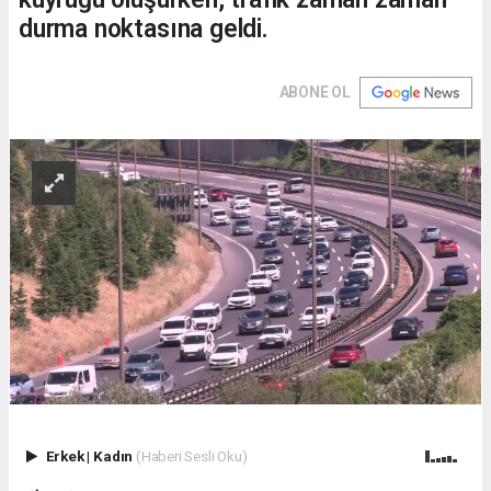
durma noktasına geldi.
ABONE OL
Erkek
|
Kadın
(Haberi Sesli Oku)