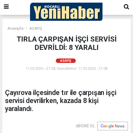
Anasayfa
ASAYİŞ
TIRLA ÇARPIŞAN İŞÇİ SERVİSİ
DEVRİLDİ: 8 YARALI
ASAYİŞ
11.05.2026 - 21:08, Güncelleme: 11.05.2026 - 21:08
Çayırova ilçesinde tır ile çarpışan işçi
servisi devrilirken, kazada 8 kişi
yaralandı.
ABONE OL