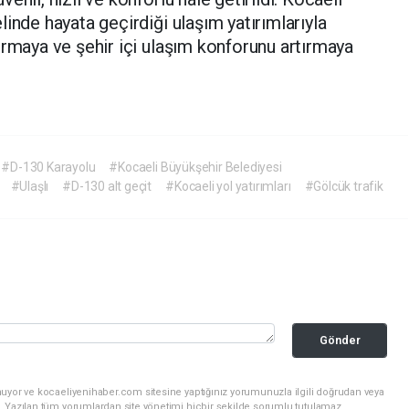
inde hayata geçirdiği ulaşım yatırımlarıyla
ırmaya ve şehir içi ulaşım konforunu artırmaya
#D-130 Karayolu
#Kocaeli Büyükşehir Belediyesi
#Ulaşlı
#D-130 alt geçit
#Kocaeli yol yatırımları
#Gölcük trafik
Gönder
nuyor ve kocaeliyenihaber.com sitesine yaptığınız yorumunuzla ilgili doğrudan veya
. Yazılan tüm yorumlardan site yönetimi hiçbir şekilde sorumlu tutulamaz.