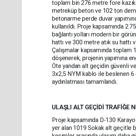
toplam bin 276 metre fore kazık i
metreküp beton ve 102 ton demir 
betonarme perde duvar yapımınd
kullanıldı. Proje kapsamında 2.75
bağlantı yolları modern bir gör
hattı ve 300 metre atık su hattı 
Çalışmalar kapsamında toplam 1.
döşenerek, projenin yapımına engel
Öte yandan alt geçidin güvenli 
3x2,5 NYM kablo ile beslenen 6 
aydınlatması tamamlandı.
ULAŞLI ALT GEÇİDİ TRAFİĞE 
Proje kapsamında D-130 Karayol
yer alan 1019 Sokak alt geçitle 
kesimler arasında ulaşım daha güv