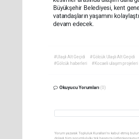
Büyükşehir Belediyesi, kent genel
vatandaşların yaşamını kolaylaşt
devam edecek.
#Ulaşlı Alt Geçidi
#Gölcük Ulaşlı Alt Geçidi
#Gölcük haberleri
#Kocaeli ulaşım projeleri
Okuyucu Yorumları
(0)
Yorum yazarak Topluluk Kuralları’nı kabul etmiş bulu
dolaylı tüm sorumluluğu tek başınıza üstleniyorsunuz