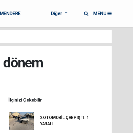
RMENDERE
Diğer
MENÜ
eni dönem
İlginizi Çekebilir
2 OTOMOBİL ÇARPIŞTI: 1
YARALI