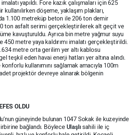
malatı yapıldı. Fore kazık çalışmaları için 625
kullanılırken döşeme, yaklaşım plakları,
a 1.100 metreküp beton ile 206 ton demir
0 ton asfalt serimi gerçekleştirilerek alt geçit ve
ünüme kavuşturuldu. Ayrıca bin metre yağmur suyu
ve 450 metre yaya kaldırımı imalatı gerçekleştirildi.
634 metre orta gerilim yer altı kablosu
 teşkil eden havai enerji hatları yer altına alındı.
ve konforlu kullanımını sağlamak amacıyla 100m
adet projektör devreye alınarak bölgenin
NEFES OLDU
u’nun güneyinde bulunan 1047 Sokak ile kuzeyinde
birbirine bağlandı. Böylece
Ulaşlı
sahili ile iç
enli, hızlı ve konforlu hale getirildi. Kocaeli