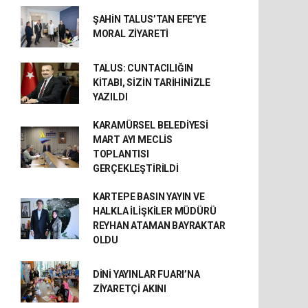
ŞAHİN TALUS’TAN EFE’YE
MORAL ZİYARETİ
TALUS: CUNTACILIĞIN
KİTABI, SİZİN TARİHİNİZLE
YAZILDI
KARAMÜRSEL BELEDİYESİ
MART AYI MECLİS
TOPLANTISI
GERÇEKLEŞTİRİLDİ
KARTEPE BASIN YAYIN VE
HALKLA İLİŞKİLER MÜDÜRÜ
REYHAN ATAMAN BAYRAKTAR
OLDU
DİNİ YAYINLAR FUARI’NA
ZİYARETÇİ AKINI