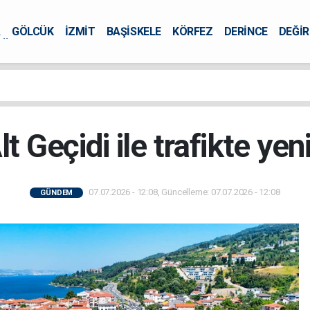
A
GÖLCÜK
İZMİT
BAŞİSKELE
KÖRFEZ
DERİNCE
DEĞİ
ÜRSEL
lt Geçidi ile trafikte y
07.07.2026 - 12:08, Güncelleme: 07.07.2026 - 12:08
GÜNDEM