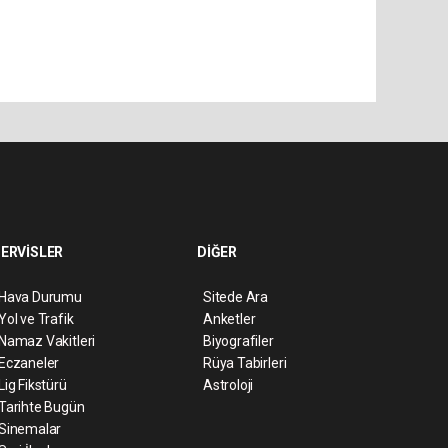
ERVİSLER
DİĞER
Hava Durumu
Sitede Ara
Yol ve Trafik
Anketler
Namaz Vakitleri
Biyografiler
Eczaneler
Rüya Tabirleri
Lig Fikstürü
Astroloji
Tarihte Bugün
Sinemalar