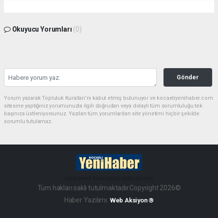
Okuyucu Yorumları
(0)
Gönder
Yorum yazarak Topluluk Kuralları’nı kabul etmiş bulunuyor ve kocaeliyenihaber.com
sitesine yaptığınız yorumunuzla ilgili doğrudan veya dolaylı tüm sorumluluğu tek
başınıza üstleniyorsunuz. Yazılan tüm yorumlardan site yönetimi hiçbir şekilde
sorumlu tutulamaz.
haber paketi
haber scripti
haber yazılımı
Tüm hakları saklı tutulmaktadır.Copyright 2026©
Haber Yazılımı:
Web Aksiyon ®