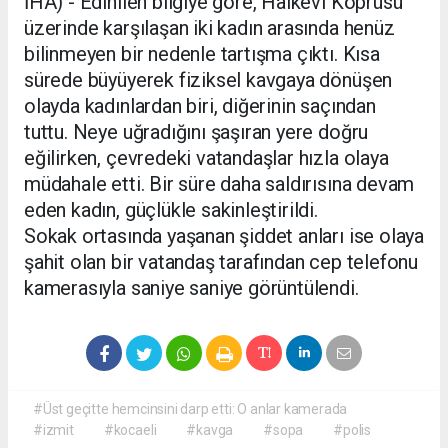
İHA) - Edinilen bilgiye göre, Halkevi Köprüsü
üzerinde karşılaşan iki kadın arasında henüz
bilinmeyen bir nedenle tartışma çıktı. Kısa
sürede büyüyerek fiziksel kavgaya dönüşen
olayda kadınlardan biri, diğerinin saçından
tuttu. Neye uğradığını şaşıran yere doğru
eğilirken, çevredeki vatandaşlar hızla olaya
müdahale etti. Bir süre daha saldırısına devam
eden kadın, güçlükle sakinleştirildi.
Sokak ortasında yaşanan şiddet anları ise olaya
şahit olan bir vatandaş tarafından cep telefonu
kamerasıyla saniye saniye görüntülendi.
#Üst geçitte hemcinsini darp etti: O anlar kamerada
#izmit
#kocaeli
#kavga
#sopa
#polis