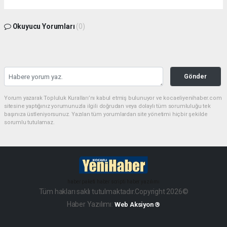
Okuyucu Yorumları
(0)
Gönder
Yorum yazarak Topluluk Kuralları’nı kabul etmiş bulunuyor ve kocaeliyenihaber.com
sitesine yaptığınız yorumunuzla ilgili doğrudan veya dolaylı tüm sorumluluğu tek
başınıza üstleniyorsunuz. Yazılan tüm yorumlardan site yönetimi hiçbir şekilde
sorumlu tutulamaz.
haber paketi
haber scripti
haber yazılımı
Tüm hakları saklı tutulmaktadır.Copyright 2026©
Haber Yazılımı:
Web Aksiyon ®