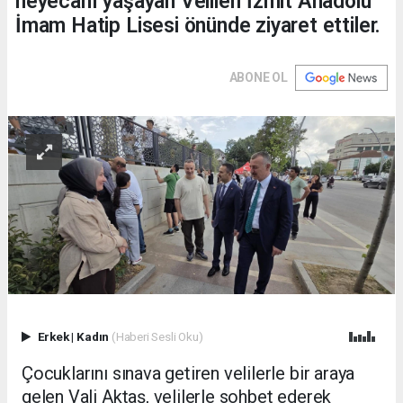
heyecanı yaşayan Velileri İzmit Anadolu
İmam Hatip Lisesi önünde ziyaret ettiler.
ABONE OL
Erkek
|
Kadın
(Haberi Sesli Oku)
Çocuklarını sınava getiren velilerle bir araya
gelen Vali Aktaş, velilerle sohbet ederek