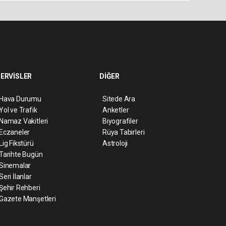
ERVİSLER
DİĞER
Hava Durumu
Sitede Ara
Yol ve Trafik
Anketler
Namaz Vakitleri
Biyografiler
Eczaneler
Rüya Tabirleri
Lig Fikstürü
Astroloji
Tarihte Bugün
Sinemalar
Seri İlanlar
Şehir Rehberi
Gazete Manşetleri