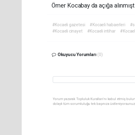
Ömer Kocabay da açığa alınmıştı
#Kocaeli gazetesi
#Kocaeli habaerleri
#s
#Kocaeli cinayet
#Kocaeli intihar
#Kocael
Okuyucu Yorumları
(0)
Yorum yazarak Topluluk Kuralları’nı kabul etmiş bulu
dolaylı tüm sorumluluğu tek başınıza üstleniyorsunuz