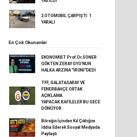
YAZILDI
2 OTOMOBİL ÇARPIŞTI: 1
YARALI
En Çok Okunanlar
EKONOMİST Prof.Dr.SONER
GÖKTEN ZERAY GYO'NUN
HALKA ARZINA ''İRONİ''DEDİ
TFF, GALATASARAY VE
FENERBAHÇE ORTAK
AÇIKLAMA
YAPACAK.KAFİLELER BU GECE
DÖNÜYOR
Böreğin İçinden Kıl Çıktığını
İddia Ederek Sosyal Medyada
Paylaştı