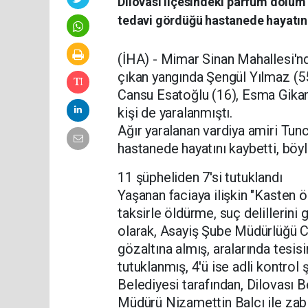
Dilovası ilçesindeki parfüm dolum 
tedavi gördüğü hastanede hayatını 
(İHA) - Mimar Sinan Mahallesi'nd
çıkan yangında Şengül Yılmaz (5
Cansu Esatoğlu (16), Esma Gikan 
kişi de yaralanmıştı.
Ağır yaralanan vardiya amiri Tu
hastanede hayatını kaybetti, böyle
11 şüpheliden 7'si tutuklandı
Yaşanan faciaya ilişkin "Kasten 
taksirle öldürme, suç delillerini
olarak, Asayiş Şube Müdürlüğü Ci
gözaltına almış, aralarında tesis
tutuklanmış, 4'ü ise adli kontrol 
Belediyesi tarafından, Dilovası 
Müdürü Nizamettin Balcı ile zab