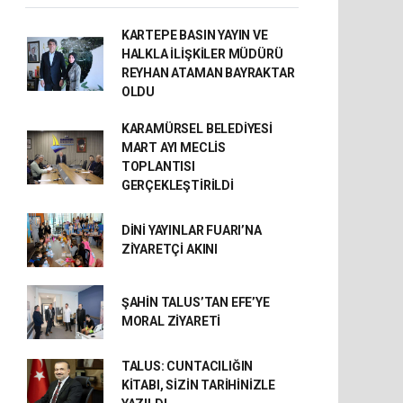
KARTEPE BASIN YAYIN VE
HALKLA İLİŞKİLER MÜDÜRÜ
REYHAN ATAMAN BAYRAKTAR
OLDU
KARAMÜRSEL BELEDİYESİ
MART AYI MECLİS
TOPLANTISI
GERÇEKLEŞTİRİLDİ
DİNİ YAYINLAR FUARI’NA
ZİYARETÇİ AKINI
ŞAHİN TALUS’TAN EFE’YE
MORAL ZİYARETİ
TALUS: CUNTACILIĞIN
KİTABI, SİZİN TARİHİNİZLE