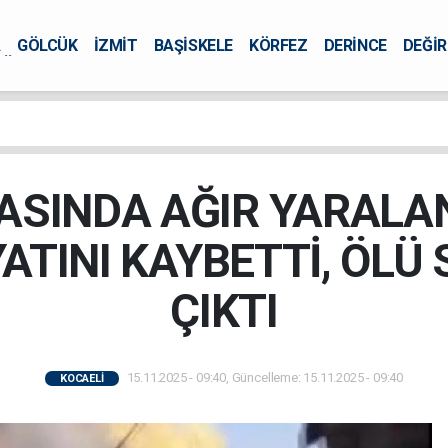
A
GÖLCÜK
İZMİT
BAŞİSKELE
KÖRFEZ
DERİNCE
DEĞİ
ÜRSEL
İASINDA AĞIR YARALA
ATINI KAYBETTİ, ÖLÜ S
ÇIKTI
15.11.2025 - 09:40, Güncelleme: 15.11.2025 - 09:40
KOCAELİ