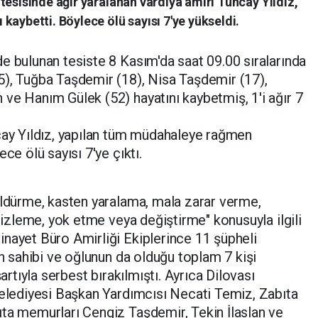
tesisinde ağır yaralanan vardiya amiri Tuncay Yıldız,
kaybetti. Böylece ölü sayısı 7'ye yükseldi.
e bulunan tesiste 8 Kasım'da saat 09.00 sıralarında
5), Tuğba Taşdemir (18), Nisa Taşdemir (17),
ve Hanım Gülek (52) hayatını kaybetmiş, 1'i ağır 7
ncay Yıldız, yapılan tüm müdahaleye rağmen
ce ölü sayısı 7'ye çıktı.
öldürme, kasten yaralama, mala zarar verme,
 gizleme, yok etme veya değiştirme" konusuyla ilgili
nayet Büro Amirliği Ekiplerince 11 şüpheli
in sahibi ve oğlunun da olduğu toplam 7 kişi
şartıyla serbest bırakılmıştı. Ayrıca Dilovası
Belediyesi Başkan Yardımcısı Necati Temiz, Zabıta
ıta memurları Cengiz Taşdemir, Tekin İlaslan ve