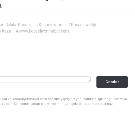
.
on dakika Kocaeli
#Kocaeli haber
#Kocaeli valiliği
i kaza
#www.kocaeliyenihaber.com
Gönder
nuyor ve kocaeliyenihaber.com sitesine yaptığınız yorumunuzla ilgili doğrudan veya
. Yazılan tüm yorumlardan site yönetimi hiçbir şekilde sorumlu tutulamaz.