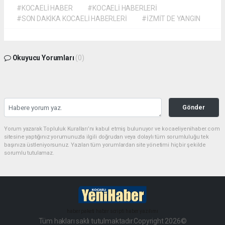
#KOCAELİ HABER
#KOCAELİ HABERLERİ
#SON DAKİKA KOCAELİ HABERLERİ
#İZMİT DE YANGIN
Okuyucu Yorumları
(0)
Gönder
Yorum yazarak Topluluk Kuralları’nı kabul etmiş bulunuyor ve kocaeliyenihaber.com
sitesine yaptığınız yorumunuzla ilgili doğrudan veya dolaylı tüm sorumluluğu tek
başınıza üstleniyorsunuz. Yazılan tüm yorumlardan site yönetimi hiçbir şekilde
sorumlu tutulamaz.
haber paketi
haber scripti
haber yazılımı
Tüm hakları saklı tutulmaktadır.Copyright 2026©