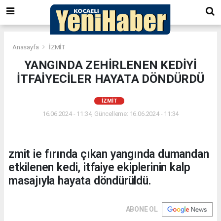
Anasayfa
İZMİT
YANGINDA ZEHİRLENEN KEDİYİ
İTFAİYECİLER HAYATA DÖNDÜRDÜ
İZMİT
16.06.2024 - 11:34, Güncelleme: 16.06.2024 - 11:34
zmit ie fırında çıkan yangında dumandan
etkilenen kedi, itfaiye ekiplerinin kalp
masajıyla hayata döndürüldü.
ABONE OL