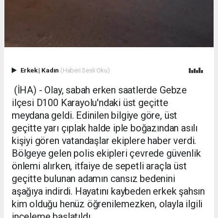
Erkek
|
Kadın
(Haberi Sesli Oku)
(İHA) - Olay, sabah erken saatlerde Gebze
ilçesi D100 Karayolu'ndaki üst geçitte
meydana geldi. Edinilen bilgiye göre, üst
geçitte yarı çıplak halde iple boğazından asılı
kişiyi gören vatandaşlar ekiplere haber verdi.
Bölgeye gelen polis ekipleri çevrede güvenlik
önlemi alırken, itfaiye de sepetli araçla üst
geçitte bulunan adamın cansız bedenini
aşağıya indirdi. Hayatını kaybeden erkek şahsın
kim olduğu henüz öğrenilemezken, olayla ilgili
inceleme başlatıldı.