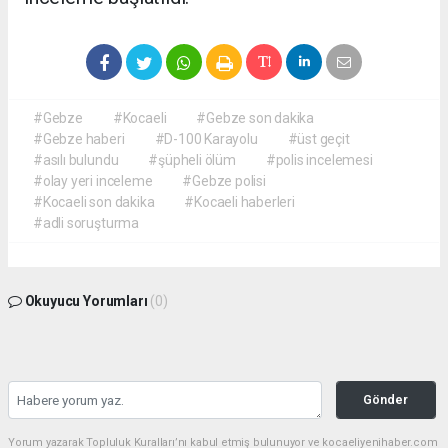
#Gebze
#Kocaeli
#Gebze son dakika
#Gebze haberi
#D-100 Karayolu
#üst geçit
#asılı bulundu
#şüpheli ölüm
#polis incelemesi
#olay yeri inceleme
#Gebze polisi
#Kocaeli son dakika
#Kocaeli haberleri
#adli soruşturma
Okuyucu Yorumları
(0)
Gönder
Yorum yazarak Topluluk Kuralları’nı kabul etmiş bulunuyor ve kocaeliyenihaber.com