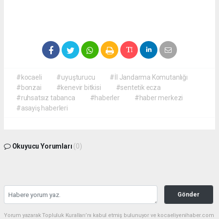
#kocaeli
#uyuşturucu
#İl Jandarma Komutanlığı
#bonzai
#kenevir bitkisi
#sentetik ecza
#ruhsatsız tabanca
#haberler
#haber merkezi
#asayiş haberleri
Okuyucu Yorumları
(0)
Gönder
Yorum yazarak Topluluk Kuralları’nı kabul etmiş bulunuyor ve kocaeliyenihaber.com