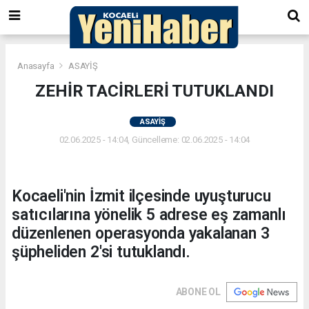
Anasayfa
ASAYİŞ
ZEHİR TACİRLERİ TUTUKLANDI
ASAYİŞ
02.06.2025 - 14:04, Güncelleme: 02.06.2025 - 14:04
Kocaeli'nin İzmit ilçesinde uyuşturucu
satıcılarına yönelik 5 adrese eş zamanlı
düzenlenen operasyonda yakalanan 3
şüpheliden 2'si tutuklandı.
ABONE OL